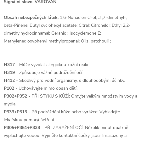
Signální slovo: VAROVÁNÍ
Obsah nebezpečných látek:
1,6-Nonadien-3-ol, 3 ,7-dimethyl-;
beta-Pinene; Butyl cyclohexyl acetate; Citral; Citronelol; Ethyl 2,2-
dimethylhydrocinnamal; Geraniol; Isocyclemone E;
Methylenedioxyphenyl methylpropanal; Oils, patchouli ;
H317
- Může vyvolat alergickou kožní reakci.
H319
- Způsobuje vážné podráždění očí.
H412
- Škodlivý pro vodní organismy, s dlouhodobými účinky.
P102
- Uchovávejte mimo dosah dětí.
P302+P352
- PŘI STYKU S KŮŽÍ: Omyjte velkým množstvím vody a
mýdla.
P333+P313
- Při podráždění kůže nebo vyrážce: Vyhledejte
lékařskou pomoc/ošetření.
P305+P351+P338
- PŘI ZASAŽENÍ OČÍ: Několik minut opatrně
vyplachujte vodou. Vyjměte kontaktní čočky, jsou-li nasazeny a