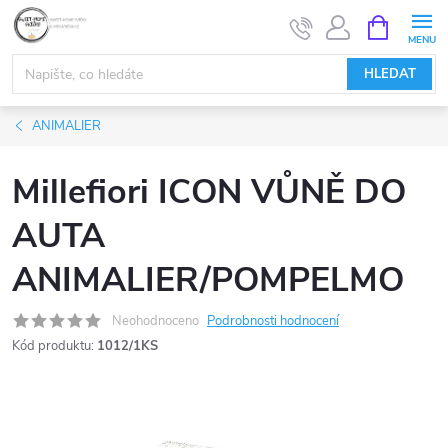
Přejít
NÁKUPNÍ
KOŠÍK
na
obsah
HLEDAT
ANIMALIER
Millefiori ICON VŮNĚ DO
AUTA
ANIMALIER/POMPELMO
Neohodnoceno
Podrobnosti hodnocení
Kód produktu:
1012/1KS