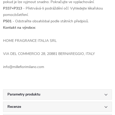
pokud je lze vyjmout snadno. Pokračujte ve vyplachování.
P337+P313
- Přetrvává-li podráždění očí: Vyhledejte lékařskou
pomoc/ošetření.
P501
- Odstraňte obsah/obal podle státních předpisů.
Kontakt na výrobce:
HOME FRAGRANCE ITALIA SRL
VIA DEL COMMERCIO 28, 20881 BERNAREGGIO, ITALY
info@millefiorimilano.com
Parametry produktu
Recenze