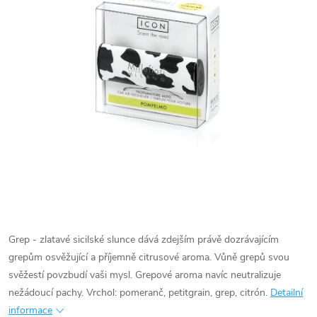
Grep - zlatavé sicilské slunce dává zdejším právě dozrávajícím
grepům osvěžující a příjemně citrusové aroma. Vůně grepů svou
svěžestí povzbudí vaši mysl. Grepové aroma navíc neutralizuje
nežádoucí pachy. Vrchol: pomeranč, petitgrain, grep, citrón.
Detailní
informace