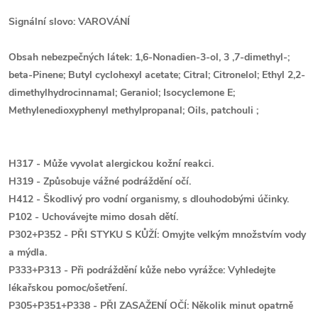
Signální slovo: VAROVÁNÍ
Obsah nebezpečných látek: 1,6-Nonadien-3-ol, 3 ,7-dimethyl-;
beta-Pinene; Butyl cyclohexyl acetate; Citral; Citronelol; Ethyl 2,2-
dimethylhydrocinnamal; Geraniol; Isocyclemone E;
Methylenedioxyphenyl methylpropanal; Oils, patchouli ;
H317 - Může vyvolat alergickou kožní reakci.
H319 - Způsobuje vážné podráždění očí.
H412 - Škodlivý pro vodní organismy, s dlouhodobými účinky.
P102 - Uchovávejte mimo dosah dětí.
P302+P352 - PŘI STYKU S KŮŽÍ: Omyjte velkým množstvím vody
a mýdla.
P333+P313 - Při podráždění kůže nebo vyrážce: Vyhledejte
lékařskou pomoc/ošetření.
P305+P351+P338 - PŘI ZASAŽENÍ OČÍ: Několik minut opatrně