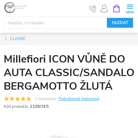
Přejít
NÁKUPNÍ
KOŠÍK
na
obsah
HLEDAT
CLASSIC
Millefiori ICON VŮNĚ DO
AUTA CLASSIC/SANDALO
BERGAMOTTO ŽLUTÁ
1 hodnocení
Podrobnosti hodnocení
Kód produktu:
1108/1KS