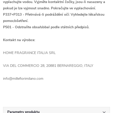
vyplachujte vodou. Vyjměte kontaktní čočky, jsou-li nasazeny a
pokud je lze vyjmout snadno. Pokračujte ve vyplachování.
P337+P313 - Přetrvává-li podráždění očí: Vyhledejte lékařskou
pomoc/ošetření.
P501 - Odstraňte obsah/obal podle státních předpisů.
Kontakt na výrobce:
HOME FRAGRANCE ITALIA SRL
VIA DEL COMMERCIO 28, 20881 BERNAREGGIO, ITALY
info@millefiorimilano.com
Parametry produktu