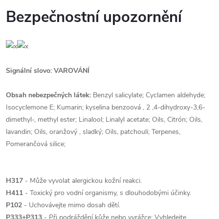
Bezpečnostní upozornění
Signální slovo: VAROVÁNÍ
Obsah nebezpečných látek:
Benzyl salicylate; Cyclamen aldehyde;
Isocyclemone E; Kumarin; kyselina benzoová , 2 ,4-dihydroxy-3,6-
dimethyl-, methyl ester; Linalool; Linalyl acetate; Oils, Citrón; Oils,
lavandin; Oils, oranžový , sladký; Oils, patchouli; Terpenes,
Pomerančová silice;
H317
- Může vyvolat alergickou kožní reakci.
H411
- Toxický pro vodní organismy, s dlouhodobými účinky.
P102
- Uchovávejte mimo dosah dětí.
P333+P313
- Při podráždění kůže nebo vyrážce: Vyhledejte