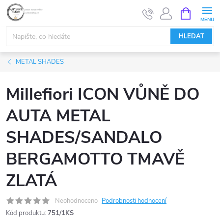
Přejít
NÁKUPNÍ
KOŠÍK
na
obsah
HLEDAT
METAL SHADES
Millefiori ICON VŮNĚ DO
AUTA METAL
SHADES/SANDALO
BERGAMOTTO TMAVĚ
ZLATÁ
Neohodnoceno
Podrobnosti hodnocení
Kód produktu:
751/1KS