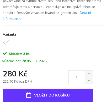
považované za symbol životní síly. Jeho intenzivní kořeněné aroma
odstraňuje stres a nervozitu, zpomaluje ale neuspává, lehce se
snoubí s čerstvým závanem levandule, grapefruitu.
Detailní
informace
Varianta
Skladem
3 ks
11.8.2026
280 Kč
231,40 Kč bez DPH
Měrná
cena:
VLOŽIT DO KOŠÍKU