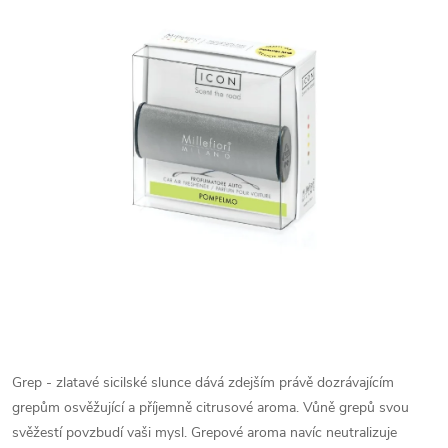
Grep - zlatavé sicilské slunce dává zdejším právě dozrávajícím
grepům osvěžující a příjemně citrusové aroma. Vůně grepů svou
svěžestí povzbudí vaši mysl. Grepové aroma navíc neutralizuje