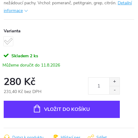
nežádoucí pachy. Vrchol: pomeranč, petitgrain, grep, citrón.
Detailní
informace
Varianta
Skladem
2 ks
11.8.2026
280 Kč
231,40 Kč bez DPH
Měrná
cena:
VLOŽIT DO KOŠÍKU
Dotaz k produktu
Hlídací pes
Sdílet