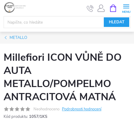
Přejít
NÁKUPNÍ
KOŠÍK
na
obsah
HLEDAT
METALLO
Millefiori ICON VŮNĚ DO
AUTA
METALLO/POMPELMO
ANTRACITOVÁ MATNÁ
Neohodnoceno
Podrobnosti hodnocení
Kód produktu:
1057/1KS