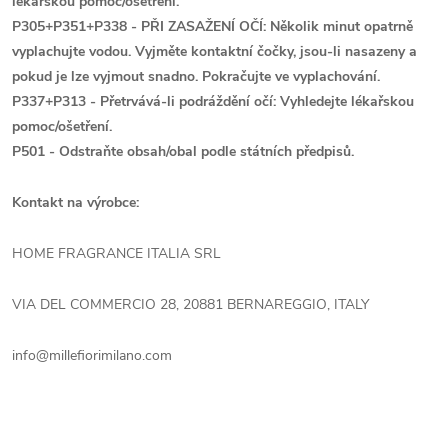
lékařskou pomoc/ošetření.
P305+P351+P338 - PŘI ZASAŽENÍ OČÍ: Několik minut opatrně
vyplachujte vodou. Vyjměte kontaktní čočky, jsou-li nasazeny a
pokud je lze vyjmout snadno. Pokračujte ve vyplachování.
P337+P313 - Přetrvává-li podráždění očí: Vyhledejte lékařskou
pomoc/ošetření.
P501 - Odstraňte obsah/obal podle státních předpisů.
Kontakt na výrobce:
HOME FRAGRANCE ITALIA SRL
VIA DEL COMMERCIO 28, 20881 BERNAREGGIO, ITALY
info@millefiorimilano.com