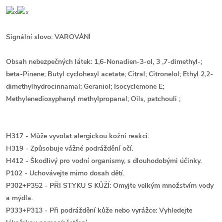
Signální slovo: VAROVÁNÍ
Obsah nebezpečných látek: 1,6-Nonadien-3-ol, 3 ,7-dimethyl-;
beta-Pinene; Butyl cyclohexyl acetate; Citral; Citronelol; Ethyl 2,2-
dimethylhydrocinnamal; Geraniol; Isocyclemone E;
Methylenedioxyphenyl methylpropanal; Oils, patchouli ;
H317 - Může vyvolat alergickou kožní reakci.
H319 - Způsobuje vážné podráždění očí.
H412 - Škodlivý pro vodní organismy, s dlouhodobými účinky.
P102 - Uchovávejte mimo dosah dětí.
P302+P352 - PŘI STYKU S KŮŽÍ: Omyjte velkým množstvím vody
a mýdla.
P333+P313 - Při podráždění kůže nebo vyrážce: Vyhledejte