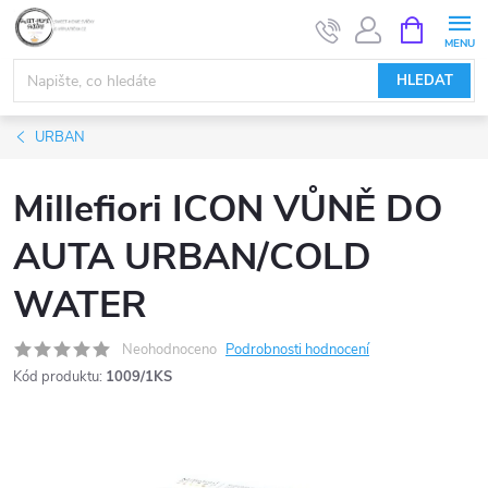
Přejít
NÁKUPNÍ
KOŠÍK
na
obsah
HLEDAT
URBAN
Millefiori ICON VŮNĚ DO
AUTA URBAN/COLD
WATER
Neohodnoceno
Podrobnosti hodnocení
Kód produktu:
1009/1KS