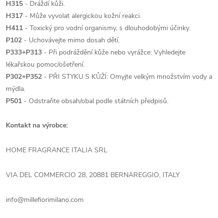
H315
- Dráždí kůži.
H317
- Může vyvolat alergickou kožní reakci.
H411
- Toxický pro vodní organismy, s dlouhodobými účinky.
P102
- Uchovávejte mimo dosah dětí.
P333+P313
- Při podráždění kůže nebo vyrážce: Vyhledejte
lékařskou pomoc/ošetření.
P302+P352
- PŘI STYKU S KŮŽÍ: Omyjte velkým množstvím vody a
mýdla.
P501
- Odstraňte obsah/obal podle státních předpisů.
Kontakt na výrobce:
HOME FRAGRANCE ITALIA SRL
VIA DEL COMMERCIO 28, 20881 BERNAREGGIO, ITALY
info@millefiorimilano.com