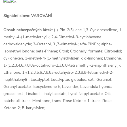
Signální slovo: VAROVÁNÍ
Obsah nebezpečných látek:
(-)-Pin-2(3)-ene 1,3-Cyclohexadiene, 1-
methyl-4-(1-methylethyl)-; 2,4-Dimethyl-3-cyclohexene
carboxaldehyde; 3-Octanol, 3 ,7-dimethyl-; alfa-PINEN; alpha-
Isomethyl ionone; beta-Pinene; Citral; Citronellyl formate; Citronelol;
cyklohexen, 1-methyl-4-(1-methylethyliden)-; d-limonen; Ethanone,
1-(1,2,3,4,6,7,8,8a-octahydro-2,3,8,8-tetramethyl-2-naphthalenyl)-;
Ethanone, 1-(1,2,3,5,6,7,8,8a-octahydro-2,3,8,8-tetramethyl-2-
naphthalenyl)-; Eucalyptol; Eucalyptus globulus, ext.; Geraniol;
Geranyl acetate; Isocyclemone E; Lavender, Lavandula hybrida
grosso, ext.; Linalool; Linalyl acetate; Lyral; Nopyl acetate; Oils,
patchouli; trans-Menthone; trans-Rose Ketone-1; trans-Rose
Ketone-2; Β-karyofylen;