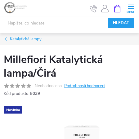
Přejít
NÁKUPNÍ
KOŠÍK
na
obsah
HLEDAT
Katalytické lampy
Millefiori Katalytická
lampa/Čirá
Neohodnoceno
Podrobnosti hodnocení
Kód produktu:
5039
Novinka