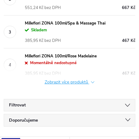
551,24 Kč bez DPH
667 Kč
Millefiori ZONA 100ml/Spa & Massage Thai
Skladem
385,95 Kč bez DPH
467 Kč
Millefiori ZONA 100ml/Rose Madelaine
Momentálně nedostupné
385,95 Kč bez DPH
467 Kč
Zobrazit více produktů
Filtrovat
Ř
Doporučujeme
a
Nejlevnější