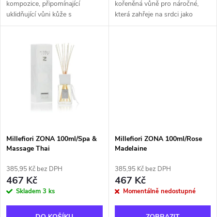
u
kompozice, připomínající
kořeněná vůně pro náročné,
k
uklidňující vůni kůže s
která zahřeje na srdci jako
k
okouzlujícím závěrem vůně
útulný domácí krb. Tóny
santálového dřeva a vanilky.
levandule a pomeranče probudí
t
Vrchol: mandarinka a levandule
vaše smysly a vanilkové lusky
t
Srdce: růže,...
se vzácným...
ů
ů
Millefiori ZONA 100ml/Spa &
Millefiori ZONA 100ml/Rose
Massage Thai
Madelaine
385,95 Kč bez DPH
385,95 Kč bez DPH
467 Kč
467 Kč
Skladem
3 ks
Momentálně nedostupné
DO KOŠÍKU
ZOBRAZIT