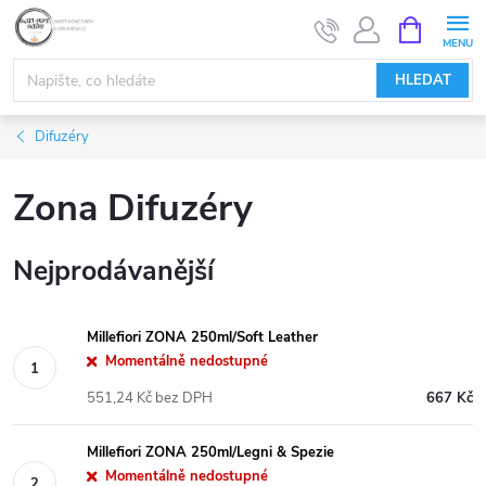
Přejít
NÁKUPNÍ
KOŠÍK
na
obsah
HLEDAT
Difuzéry
Zona Difuzéry
Nejprodávanější
Millefiori ZONA 250ml/Soft Leather
Momentálně nedostupné
551,24 Kč bez DPH
667 Kč
Millefiori ZONA 250ml/Legni & Spezie
Momentálně nedostupné