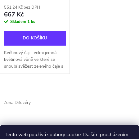
551,24 Kč bez DPH
667 Kč
Skladem
1 ks
DO KOŠÍKU
Květinový čaj - velmi jemná
květinová vůně ve které se
snoubí svěžest zeleného čaje s
ovocným nádechem
pomeranče, mandarinky a
broskve. Vrchol: meruňka,
O
pomeranč, mandarinka,...
v
Zona Difuzéry
l
á
Tento web používá soubory cookie. Dalším procházením