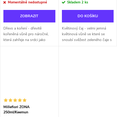
Momentálně nedostupné
Skladem
2 ks
ZOBRAZIT
DO KOŠÍKU
Dřevo a koření - dřevitě
Květinový čaj - velmi jemná
kořeněná vůně pro náročné,
květinová vůně ve které se
která zahřeje na srdci jako
snoubí svěžest zeleného čaje s
útulný domácí krb. Tóny
ovocným nádechem
levandule a pomeranče probudí
pomeranče, mandarinky a
vaše smysly a vanilkové lusky
broskve.
se vzácným...
Millefiori ZONA
250ml/Keemun