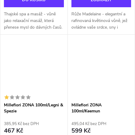
Thajské spa a masáž - vůně
Růže Madelaine - elegantní a
jako relaxační masáž, která
rafinovaná květinová vůně, jež
přenese mysl do dávných časů.
ovládne vaše srdce, sny i
Něžný dotyk okvětních lístků s
vzpomínky. Jemné mateřské
jemným, kořeněným aroma
objetí tónů šeříku a bramboříku.
přinese vaší duši i tělu
odpočinek....
Millefiori ZONA 100ml/Legni &
Millefiori ZONA
Spezie
100ml/Keemun
385,95 Kč bez DPH
495,04 Kč bez DPH
467 Kč
599 Kč