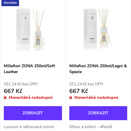
V
Novinka
Nejdražší
z
ý
Nejprodávanější
e
p
Abecedně
n
i
í
s
p
Millefiori ZONA 250ml/Soft
Millefiori ZONA 250ml/Legni &
Leather
Spezie
p
r
551,24 Kč bez DPH
551,24 Kč bez DPH
r
667 Kč
667 Kč
o
Momentálně nedostupné
Momentálně nedostupné
o
d
ZOBRAZIT
ZOBRAZIT
d
u
Luxusní a rafinovaná vonná
Dřevo a koření - dřevitě