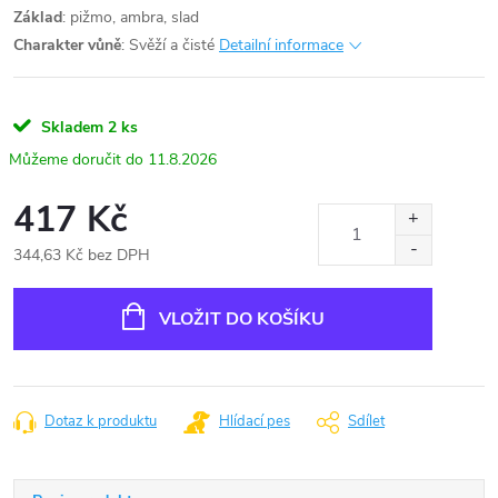
Základ
: pižmo, ambra, slad
Charakter vůně
: Svěží a čisté
Detailní informace
Skladem
2 ks
11.8.2026
417 Kč
344,63 Kč bez DPH
Měrná
cena:
VLOŽIT DO KOŠÍKU
Dotaz k produktu
Hlídací pes
Sdílet