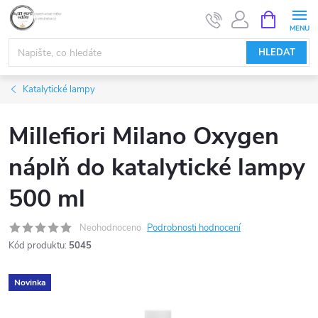
Přejít
NÁKUPNÍ
KOŠÍK
na
obsah
HLEDAT
Katalytické lampy
Millefiori Milano Oxygen
náplň do katalytické lampy
500 ml
Neohodnoceno
Podrobnosti hodnocení
Kód produktu:
5045
Novinka