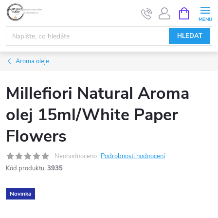
Přejít
NÁKUPNÍ
KOŠÍK
na
obsah
HLEDAT
Aroma oleje
Millefiori Natural Aroma
olej 15ml/White Paper
Flowers
Neohodnoceno
Podrobnosti hodnocení
Kód produktu:
3935
Novinka