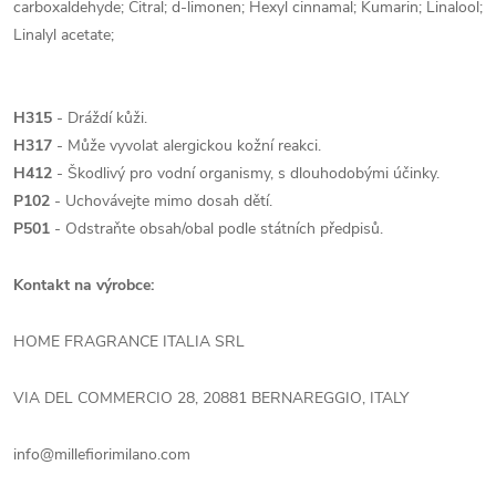
carboxaldehyde; Citral; d-limonen; Hexyl cinnamal; Kumarin; Linalool;
Linalyl acetate;
H315
- Dráždí kůži.
H317
- Může vyvolat alergickou kožní reakci.
H412
- Škodlivý pro vodní organismy, s dlouhodobými účinky.
P102
- Uchovávejte mimo dosah dětí.
P501
- Odstraňte obsah/obal podle státních předpisů.
Kontakt na výrobce:
HOME FRAGRANCE ITALIA SRL
VIA DEL COMMERCIO 28, 20881 BERNAREGGIO, ITALY
info@millefiorimilano.com