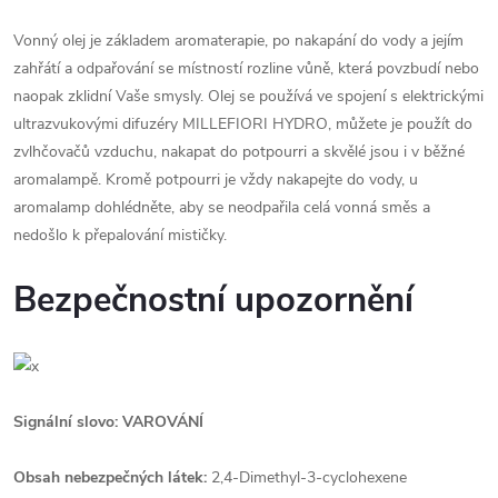
Vonný olej je základem aromaterapie, po nakapání do vody a jejím
zahřátí a odpařování se místností rozline vůně, která povzbudí nebo
naopak zklidní Vaše smysly. Olej se používá ve spojení s elektrickými
ultrazvukovými difuzéry MILLEFIORI HYDRO, můžete je použít do
zvlhčovačů vzduchu, nakapat do potpourri a skvělé jsou i v běžné
aromalampě. Kromě potpourri je vždy nakapejte do vody, u
aromalamp dohlédněte, aby se neodpařila celá vonná směs a
nedošlo k přepalování mističky.
Bezpečnostní upozornění
Signální slovo: VAROVÁNÍ
Obsah nebezpečných látek:
2,4-Dimethyl-3-cyclohexene