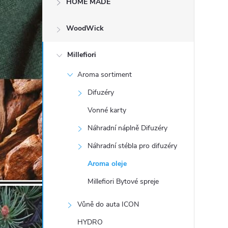
HOME MADE
t
WoodWick
r
a
Millefiori
Aroma sortiment
n
Difuzéry
n
Vonné karty
Náhradní náplně Difuzéry
í
Náhradní stébla pro difuzéry
p
Aroma oleje
Millefiori Bytové spreje
a
Vůně do auta ICON
n
HYDRO