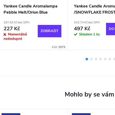
Yankee Candle Aromalampa
Yankee Candle Arom
Pebble Melt/Orion Blue
/SNOWFLAKE FROS
187,60 Kč bez DPH
410,74 Kč bez DPH
227 Kč
497 Kč
DO
ZOBRAZIT
Momentálně
Skladem
1 ks
nedostupné
Kód:
2975