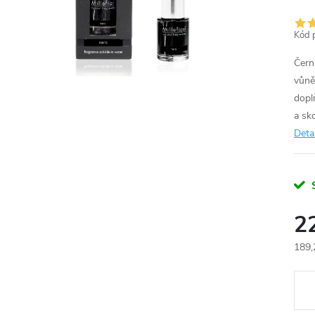
Kód 
Čern
vůně
dopl
a sko
Deta
2
189,
Měr
cena