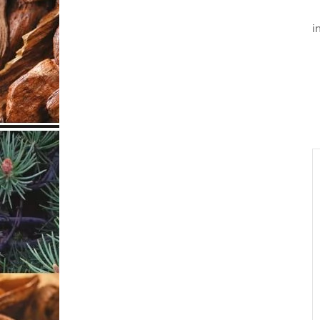
i
Novinka