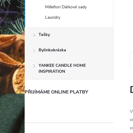
e
Millefiori Dárkové sady
Laundry
l
Tašky
Bylinkokráska
YANKEE CANDLE HOME
INSPIRATION
PŘIJÍMÁME ONLINE PLATBY
V
v
v