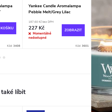
alampa
Yankee Candle Aromalampa
Yankee
T
Pebble Melt/Grey Lilac
Pebble 
187,60 Kč bez DPH
204,13 Kč 
227 Kč
247 K
 KOŠÍKU
ZOBRAZIT
Momentálně
Momen
nedostupné
nedostup
Kód:
3408
Kód:
3601