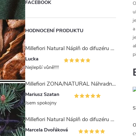
FACEBOOK
O
u
j
a
HODNOCENÍ PRODUKTU
j
a
Millefiori Natural Náplň do difuzéru 250ml/Ambra & Rosa
p
Lucka
Nejlepší vůně!!!!
Millefiori ZONA/NATURAL Náhradní stébla pro difuzér 100ml
Mariusz Szatan
Jsem spokojny
S
Millefiori Natural Náplň do difuzéru 250ml/Legni e Fiori ďArancio
O
Marcela Dvořáková
c