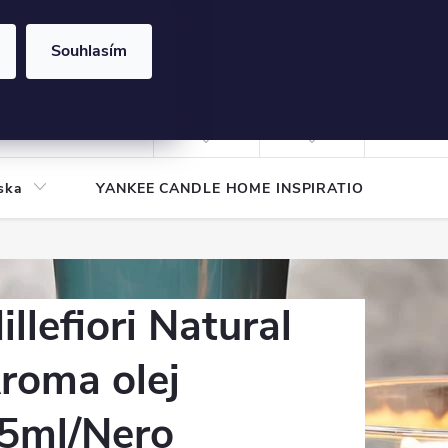
Souhlasím
NÁKUPNÍ
KOŠÍK
Prázdný košík
Přihlášení
ska
YANKEE CANDLE HOME INSPIRATION
Pod
illefiori Natural
roma olej
5ml/Nero