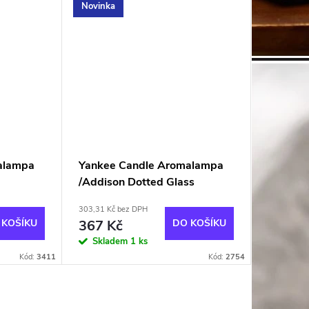
Novinka
alampa
Yankee Candle Aromalampa
/Addison Dotted Glass
303,31 Kč bez DPH
 KOŠÍKU
367 Kč
DO KOŠÍKU
Skladem
1 ks
Kód:
3411
Kód:
2754