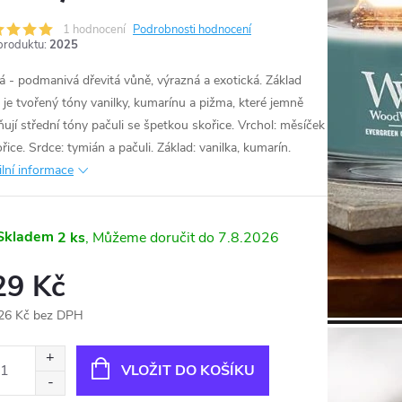
1 hodnocení
Podrobnosti hodnocení
produktu:
2025
á - podmanivá dřevitá vůně, výrazná a exotická. Základ
 je tvořený tóny vanilky, kumarínu a pižma, které jemně
ňují střední tóny pačuli se špetkou skořice. Vrchol: měsíček
řice. Srdce: tymián a pačuli. Základ: vanilka, kumarín.
ilní informace
Skladem
2 ks
7.8.2026
29 Kč
26 Kč bez DPH
ná
:
VLOŽIT DO KOŠÍKU