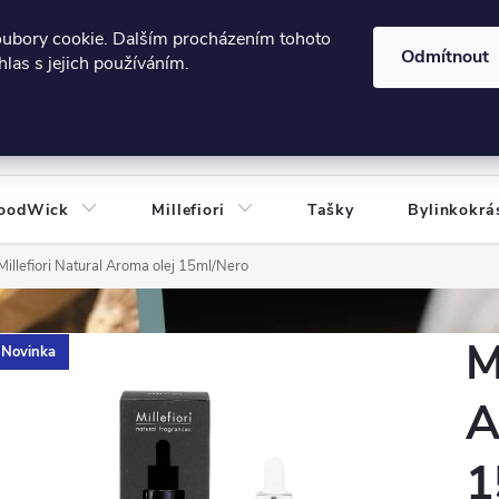
606124443
 e-shopu
Podmínky ochrany osobních údajů
oubory cookie. Dalším procházením tohoto
Odmítnout
las s jejich používáním.
HLEDAT
oodWick
Millefiori
Tašky
Bylinkokrá
Millefiori Natural Aroma olej 15ml/Nero
M
Novinka
A
1