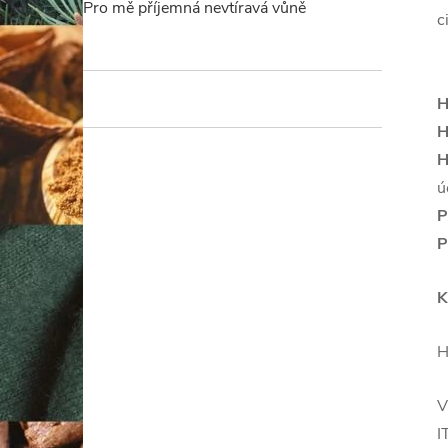
Pro mě příjemná nevtíravá vůně
c
H
H
H
ú
P
P
K
H
V
I