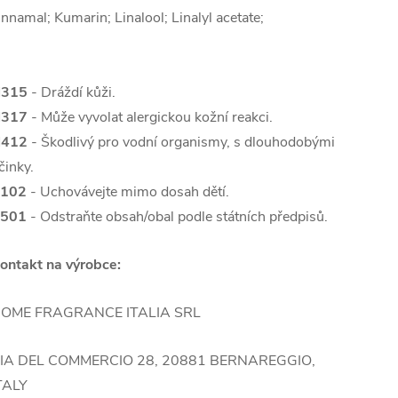
innamal; Kumarin; Linalool; Linalyl acetate;
315
- Dráždí kůži.
317
- Může vyvolat alergickou kožní reakci.
412
- Škodlivý pro vodní organismy, s dlouhodobými
činky.
102
- Uchovávejte mimo dosah dětí.
501
- Odstraňte obsah/obal podle státních předpisů.
ontakt na výrobce:
OME FRAGRANCE ITALIA SRL
IA DEL COMMERCIO 28, 20881 BERNAREGGIO,
TALY