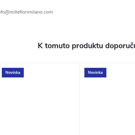
nfo@millefiorimilano.com
K tomuto produktu doporuču
Novinka
Novinka