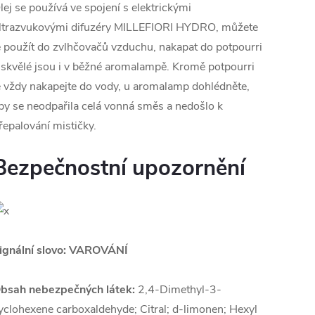
lej se používá ve spojení s elektrickými
ltrazvukovými difuzéry MILLEFIORI HYDRO, můžete
e použít do zvlhčovačů vzduchu, nakapat do potpourri
 skvělé jsou i v běžné aromalampě. Kromě potpourri
e vždy nakapejte do vody, u aromalamp dohlédněte,
by se neodpařila celá vonná směs a nedošlo k
řepalování mističky.
Bezpečnostní upozornění
ignální slovo: VAROVÁNÍ
bsah nebezpečných látek:
2,4-Dimethyl-3-
yclohexene carboxaldehyde; Citral; d-limonen; Hexyl