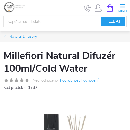
Přejít
NÁKUPNÍ
KOŠÍK
na
obsah
HLEDAT
Natural Difuzéry
Millefiori Natural Difuzér
100ml/Cold Water
Neohodnoceno
Podrobnosti hodnocení
Kód produktu:
1737