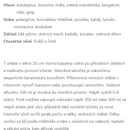
Hlava
:
eukalyptus, borovice, máta, zelená mandarinka, bergamot,
růže, grep
Srdce
: pelargónie, konvalinka, hřebíček, pivoňka, šalvěj, tymián,
rozmarýna, levandule
Základ
: bílé pižmo, dubový mech, kadidlo, kosatec, cedrové dřevo
Charakter vůně
:
Svěží a čisté
7 stébel v délce 25 cm Vonná kapalina vzlíná po přírodních stéblech
a nadlouho provoní interiér. Skleněná lahvička je zakončena
elegantním keramickým kroužkem. Přítomnost vonných stébel v
místnosti vytvoří harmonii nebo povzbuzující atmosféru. Velikost
difuzéru 100 ml je vhodná do menších prostor. Náplň vydrží 5-6
týdnů. Poté můžete zakoupit náhradní náplň 250 ml nebo 500 ml ve
stejné anebo jiné vůni, případně také vyměnit tyčinky za nové.
Intenzita vůně se liší podle počtu a délky vložených stébel. Délka
vonění se liší podle mililitráže a také v závislosti na velikosti, teplotě
a větrání místa, kam difuzér umístíte.