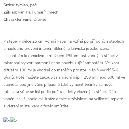
Srdce
:
tymián, pačuli
Základ
: vanilka, kumarín, mech
Charakter vůně
: Dřevité
7 stébel v délce 25 cm Vonná kapalina vzlíná po přírodních stéblech
a nadlouho provoní interiér. Skleněná lahvička je zakončena
elegantním keramickým kroužkem. Přítomnost vonných stébel v
místnosti vytvoří harmonii nebo povzbuzující atmosféru. Velikost
difuzéru 100 ml je vhodná do menších prostor. Náplň vydrží 5-6
týdnů. Poté můžete zakoupit náhradní náplň 250 ml nebo 500 ml ve
stejné anebo jiné vůni, případně také vyměnit tyčinky za nové.
Intenzita vůně se liší podle počtu a délky vložených stébel. Délka
vonění se liší podle mililitráže a také v závislosti na velikosti, teplotě
a větrání místa, kam difuzér umístíte.