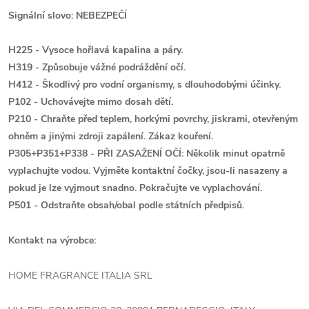
Signální slovo: NEBEZPEČÍ
H225 - Vysoce hořlavá kapalina a páry.
H319 - Způsobuje vážné podráždění očí.
H412 - Škodlivý pro vodní organismy, s dlouhodobými účinky.
P102 - Uchovávejte mimo dosah dětí.
P210 - Chraňte před teplem, horkými povrchy, jiskrami, otevřeným
ohněm a jinými zdroji zapálení. Zákaz kouření.
P305+P351+P338 - PŘI ZASAŽENÍ OČÍ: Několik minut opatrně
vyplachujte vodou. Vyjměte kontaktní čočky, jsou-li nasazeny a
pokud je lze vyjmout snadno. Pokračujte ve vyplachování.
P501 - Odstraňte obsah/obal podle státních předpisů.
Kontakt na výrobce:
HOME FRAGRANCE ITALIA SRL