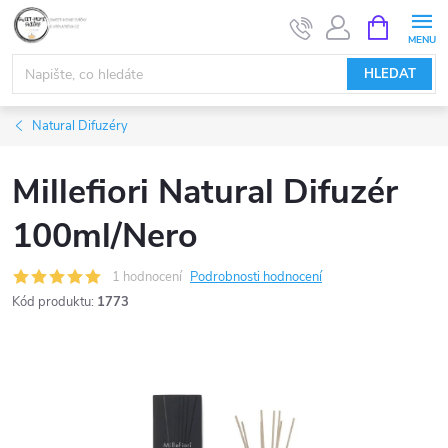
Přejít
NÁKUPNÍ
KOŠÍK
na
obsah
HLEDAT
Natural Difuzéry
Millefiori Natural Difuzér
100ml/Nero
1 hodnocení
Podrobnosti hodnocení
Kód produktu:
1773