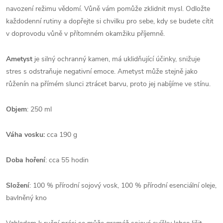
navození režimu vědomí. Vůně vám pomůže zklidnit mysl. Odložte
každodenní rutiny a dopřejte si chvilku pro sebe, kdy se budete cítit
v doprovodu vůně v přítomném okamžiku příjemně.
Ametyst
je silný ochranný kamen, má uklidňující účinky, snižuje
stres s odstraňuje negativní emoce. Ametyst může stejně jako
růženín na přímém slunci ztrácet barvu, proto jej nabíjíme ve stínu.
Objem
: 250 ml
Váha vosku:
cca 190 g
Doba hoření
: cca 55 hodin
Složení
: 100 % přírodní sojový vosk, 100 % přírodní esenciální oleje,
bavlněný kno