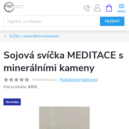
Přejít
NÁKUPNÍ
KOŠÍK
na
obsah
HLEDAT
Svíčky s minerálním kamenem
Sojová svíčka MEDITACE s
minerálními kameny
Neohodnoceno
Podrobnosti hodnocení
Kód produktu:
4302
Novinka