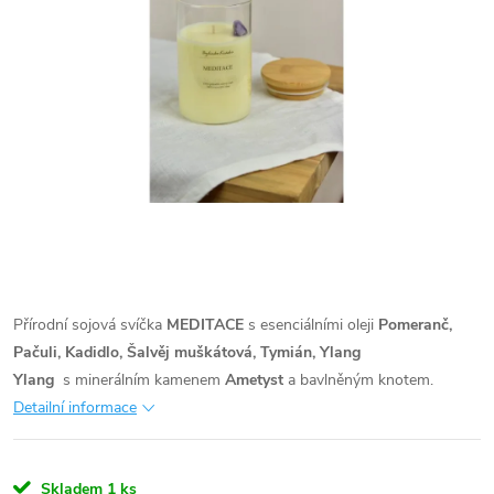
Přírodní sojová svíčka
MEDITACE
s esenciálními oleji
Pomeranč,
Pačuli, Kadidlo, Šalvěj muškátová, Tymián, Ylang
Ylang
s minerálním kamenem
Ametyst
a bavlněným knotem.
Detailní informace
Skladem
1 ks