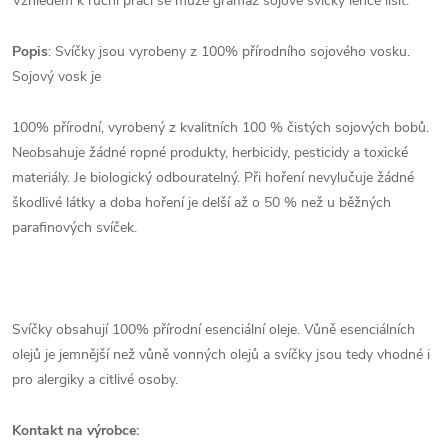
Vzhledem k ruční práci se může gramáž sojové svíčky lehce lišit.
Popis
: Svíčky jsou vyrobeny z 100% přírodního sojového vosku.
Sojový vosk je
100% přírodní, vyrobený z kvalitních 100 % čistých sojových bobů.
Neobsahuje žádné ropné produkty, herbicidy, pesticidy a toxické
materiály. Je biologický odbouratelný. Při hoření nevylučuje žádné
škodlivé látky a doba hoření je delší až o 50 % než u běžných
parafinových svíček.
Svíčky obsahují 100% přírodní esenciální oleje. Vůně esenciálních
olejů je jemnější než vůně vonných olejů a svíčky jsou tedy vhodné i
pro alergiky a citlivé osoby.
Kontakt na výrobce: