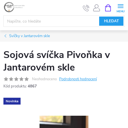
Přejít
NÁKUPNÍ
KOŠÍK
na
obsah
HLEDAT
Svíčky v Jantarovém skle
Sojová svíčka Pivoňka v
Jantarovém skle
Neohodnoceno
Podrobnosti hodnocení
Kód produktu:
4867
Novinka