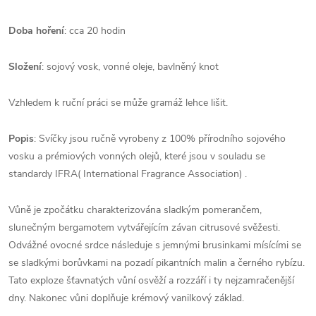
Doba hoření
: cca 20 hodin
Složení
: sojový vosk, vonné oleje, bavlněný knot
Vzhledem k ruční práci se může gramáž lehce lišit.
Popis
: Svíčky jsou ručně vyrobeny z 100% přírodního sojového
vosku a prémiových vonných olejů, které jsou v souladu se
standardy IFRA( International Fragrance Association) .
Vůně je zpočátku charakterizována sladkým pomerančem,
slunečným bergamotem vytvářejícím závan citrusové svěžesti.
Odvážné ovocné srdce následuje s jemnými brusinkami mísícími se
se sladkými borůvkami na pozadí pikantních malin a černého rybízu.
Tato exploze šťavnatých vůní osvěží a rozzáří i ty nejzamračenější
dny. Nakonec vůni doplňuje krémový vanilkový základ.