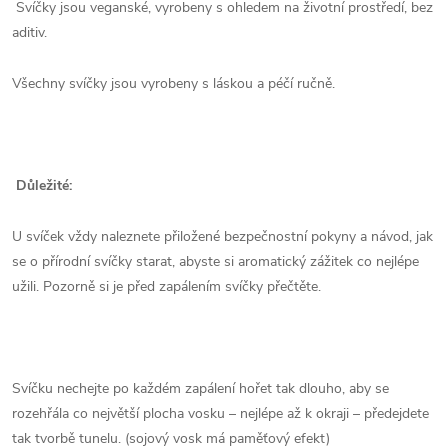
Svíčky jsou veganské, vyrobeny s ohledem na životní prostředí, bez
aditiv.
Všechny svíčky jsou vyrobeny s láskou a péčí ručně.
Důležité:
U svíček vždy naleznete přiložené bezpečnostní pokyny a návod, jak
se o přírodní svíčky starat, abyste si aromatický zážitek co nejlépe
užili. Pozorně si je před zapálením svíčky přečtěte.
Svíčku nechejte po každém zapálení hořet tak dlouho, aby se
rozehřála co největší plocha vosku – nejlépe až k okraji – předejdete
tak tvorbě tunelu. (sojový vosk má paměťový efekt)