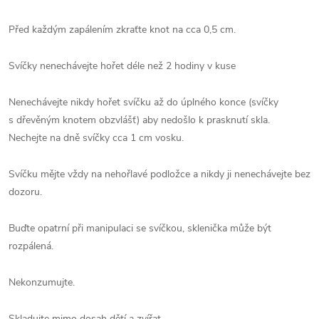
Před každým zapálením zkraťte knot na cca 0,5 cm.
Svíčky nenechávejte hořet déle než 2 hodiny v kuse
Nenechávejte nikdy hořet svíčku až do úplného konce (svíčky
s dřevěným knotem obzvlášť) aby nedošlo k prasknutí skla.
Nechejte na dně svíčky cca 1 cm vosku.
Svíčku mějte vždy na nehořlavé podložce a nikdy ji nenechávejte bez
dozoru.
Buďte opatrní při manipulaci se svíčkou, sklenička může být
rozpálená.
Nekonzumujte.
Skladujte mimo dosah dětí a zvířat.