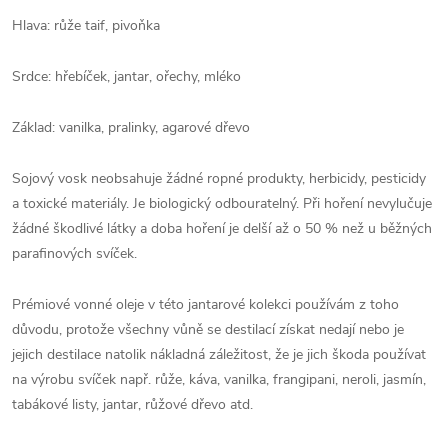
Hlava: růže taif, pivoňka
Srdce: hřebíček, jantar, ořechy, mléko
Základ: vanilka, pralinky, agarové dřevo
Sojový vosk neobsahuje žádné ropné produkty, herbicidy, pesticidy
a toxické materiály. Je biologický odbouratelný. Při hoření nevylučuje
žádné škodlivé látky a doba hoření je delší až o 50 % než u běžných
parafinových svíček.
Prémiové vonné oleje v této jantarové kolekci používám z toho
důvodu, protože všechny vůně se destilací získat nedají nebo je
jejich destilace natolik nákladná záležitost, že je jich škoda používat
na výrobu svíček např. růže, káva, vanilka, frangipani, neroli, jasmín,
tabákové listy, jantar, růžové dřevo atd.