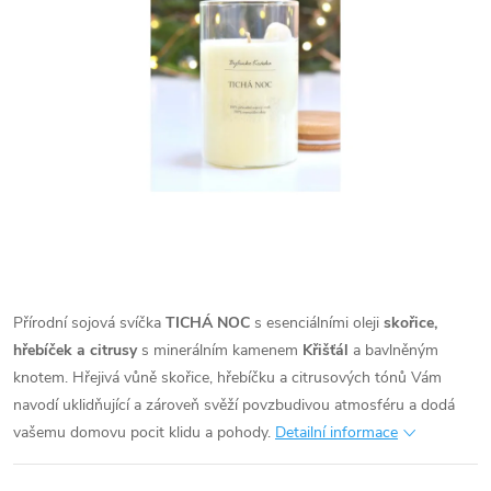
Přírodní sojová svíčka
TICHÁ NOC
s esenciálními oleji
skořice,
hřebíček a citrusy
s minerálním kamenem
Křišťál
a bavlněným
knotem.
Hřejivá vůně skořice, hřebíčku a citrusových tónů Vám
navodí uklidňující a zároveň svěží povzbudivou atmosféru a dodá
vašemu domovu pocit klidu a pohody.
Detailní informace