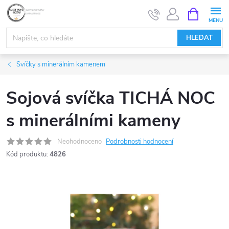
Přejít
NÁKUPNÍ
KOŠÍK
na
obsah
HLEDAT
Svíčky s minerálním kamenem
Sojová svíčka TICHÁ NOC
s minerálními kameny
Neohodnoceno
Podrobnosti hodnocení
Kód produktu:
4826