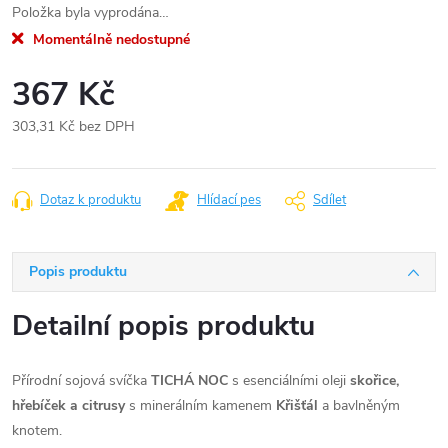
Položka byla vyprodána…
Momentálně nedostupné
367 Kč
303,31 Kč bez DPH
Měrná
cena:
Dotaz k produktu
Hlídací pes
Sdílet
Popis produktu
Detailní popis produktu
Přírodní sojová svíčka
TICHÁ NOC
s esenciálními oleji
skořice,
hřebíček a citrusy
s minerálním kamenem
Křišťál
a bavlněným
knotem.