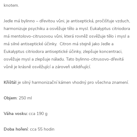
knotem.
Jedle má bylinno – dřevitou vůni, je antiseptická, pročišťuje vzduch,
harmonizuje psychiku a osvěžuje tělo a mysl. Eukalyptus citriodora
má mentolovo-citrusovou vůni, která rovněž osvěžuje tělo i mysl a
má silné antiseptické účinky. Citron má stejně jako Jedle a
Eukalyptus citriodora antiseptické účinky, zlepšuje koncentraci,
osvěžuje mysl a zlepšuje náladu. Tato bylinno-citrusovo-dřevitá
vůně je krásně osvěžující a zároveň uklidňující.
Křišťál
je silný harmonizační kámen vhodný pro všechna znamení.
Objem
: 250 ml
Váha vosku:
cca 190 g
Doba hoření
: cca 55 hodin