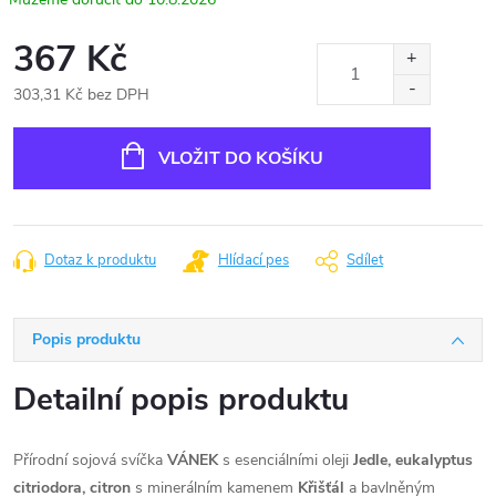
367 Kč
303,31 Kč bez DPH
Měrná
cena:
VLOŽIT DO KOŠÍKU
Dotaz k produktu
Hlídací pes
Sdílet
Popis produktu
Detailní popis produktu
Přírodní sojová svíčka
VÁNEK
s esenciálními oleji
Jedle, eukalyptus
citriodora, citron
s minerálním kamenem
Křišťál
a bavlněným