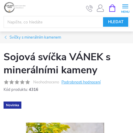
Přejít
NÁKUPNÍ
KOŠÍK
na
obsah
HLEDAT
Svíčky s minerálním kamenem
Sojová svíčka VÁNEK s
minerálními kameny
Neohodnoceno
Podrobnosti hodnocení
Kód produktu:
4316
Novinka