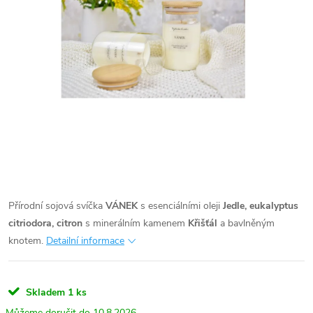
Přírodní sojová svíčka
VÁNEK
s esenciálními oleji
Jedle, eukalyptus
citriodora, citron
s minerálním kamenem
Křišťál
a bavlněným
knotem.
Detailní informace
Skladem
1 ks
10.8.2026