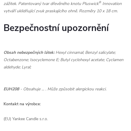
®
zážitek. Patentovaný tvar dřevěného knotu Pluswick
Innovation
vytváří uklidňující zvuk praskajícího ohně. Rozměry 10 x 18 cm.
Bezpečnostní upozornění
Obsah nebezpečných látek:
Hexyl cinnamal; Benzyl salicylate;
Octabenzone; Isocyclemone E; Butyl cyclohexyl acetate; Cyclamen
aldehyde; Lyral;
EUH208
- Obsahuje ... . Může způsobit alergickou reakci.
Kontakt na výrobce:
(EU) Yankee Candle s.r.o.