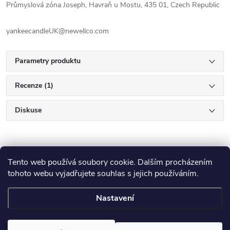
Průmyslová zóna Joseph, Havraň u Mostu, 435 01, Czech Republic
yankeecandleUK@newellco.com
Parametry produktu
Recenze (1)
Diskuse
Tento web používá soubory cookie. Dalším procházením
tohoto webu vyjadřujete souhlas s jejich používáním.
Z
Nastavení
Copyright 2026
E-Výplatička.cz
. Všechna práva vyhrazena.
Upravit
á
nastavení cookies