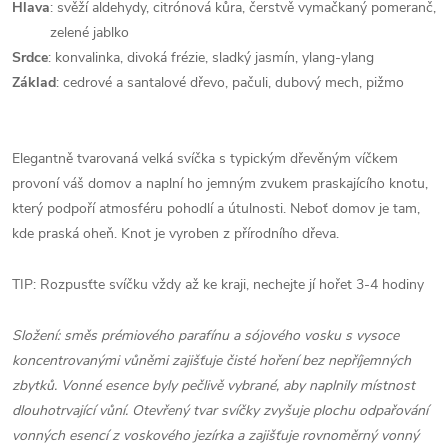
Hlava
: svěží aldehydy, citrónová kůra, čerstvě vymačkaný pomeranč,
zelené jablko
Srdce
: konvalinka, divoká frézie, sladký jasmín, ylang-ylang
Základ
: cedrové a santalové dřevo, pačuli, dubový mech, pižmo
Elegantně tvarovaná velká svíčka s typickým dřevěným víčkem
provoní váš domov a naplní ho jemným zvukem praskajícího knotu,
který podpoří atmosféru pohodlí a útulnosti. Neboť domov je tam,
kde praská oheň. Knot je vyroben z přírodního dřeva.
TIP: Rozpusťte svíčku vždy až ke kraji, nechejte jí hořet 3-4 hodiny
Složení: směs prémiového parafínu a sójového vosku s vysoce
koncentrovanými vůněmi zajišťuje čisté hoření bez nepříjemných
zbytků. Vonné esence byly pečlivě vybrané, aby naplnily místnost
dlouhotrvající vůní. Otevřený tvar svíčky zvyšuje plochu odpařování
vonných esencí z voskového jezírka a zajišťuje rovnoměrný vonný