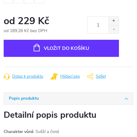
od
229 Kč
od
189,26 Kč
bez DPH
Měrná
cena:
VLOŽIT DO KOŠÍKU
Dotaz k produktu
Hlídací pes
Sdílet
Popis produktu
Detailní popis produktu
Charakter
vůně
: Svěží a čisté