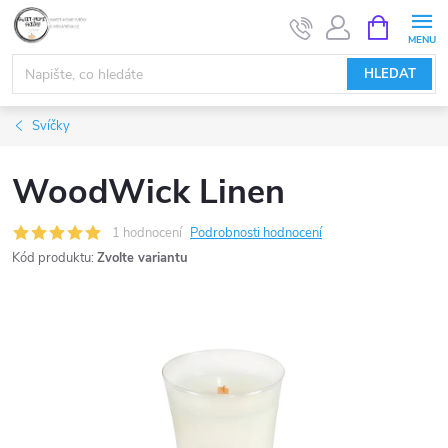
Přejít
NÁKUPNÍ
KOŠÍK
na
obsah
HLEDAT
Svíčky
WoodWick Linen
1 hodnocení
Podrobnosti hodnocení
Kód produktu:
Zvolte variantu