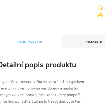
POPIS PRODUKTU
RECENZE (1)
Detailní popis produktu
legantně tvarovaná svíčka ve tvaru "loď" s typickým
řevěným víčkem provoní váš domov a naplní ho
emným zvukem praskajícího knotu, který podpoří
tmosféru pohodlí a útulnosti. Neboť domov je tam,