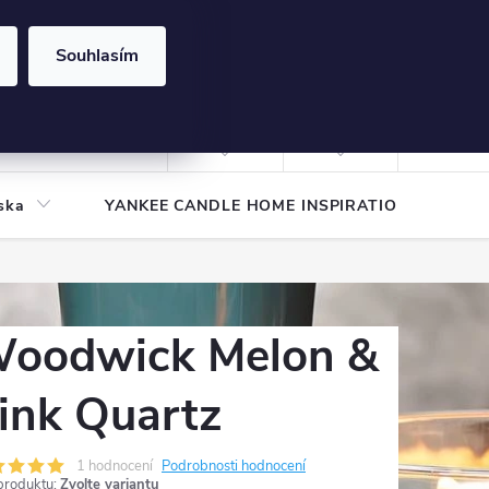
Souhlasím
NÁKUPNÍ
KOŠÍK
Prázdný košík
Přihlášení
ska
YANKEE CANDLE HOME INSPIRATION
Pod
oodwick Melon &
ink Quartz
1 hodnocení
Podrobnosti hodnocení
produktu:
Zvolte variantu