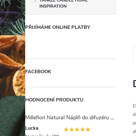
YANKEE CANDLE HOME
e
INSPIRATION
l
PŘIJÍMÁME ONLINE PLATBY
FACEBOOK
HODNOCENÍ PRODUKTU
E
d
Millefiori Natural Náplň do difuzéru 250ml/Ambra & Rosa
j
Lucka
a