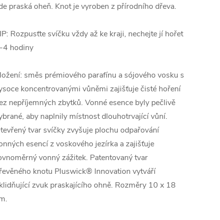
de praská oheň. Knot je vyroben z přírodního dřeva.
IP: Rozpusťte svíčku vždy až ke kraji, nechejte jí hořet
-4 hodiny
ložení: směs prémiového parafínu a sójového vosku s
ysoce koncentrovanými vůněmi zajišťuje čisté hoření
ez nepříjemných zbytků. Vonné esence byly pečlivě
ybrané, aby naplnily místnost dlouhotrvající vůní.
tevřený tvar svíčky zvyšuje plochu odpařování
onných esencí z voskového jezírka a zajišťuje
ovnoměrný vonný zážitek. Patentovaný tvar
řevěného knotu Pluswick® Innovation vytváří
klidňující zvuk praskajícího ohně. Rozměry 10 x 18
m.