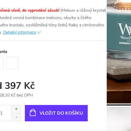
čená vůně, do vyprodání zásob!
(Meloun a růžový krystal)
luněná vonná kombinace melounu, okurky a čirého
vého krystalu, ozvláštněná tóny lístků fialky a citrónového
u.
Detailní informace
anta
d
397 Kč
28,10 Kč
bez DPH
ná
:
VLOŽIT DO KOŠÍKU