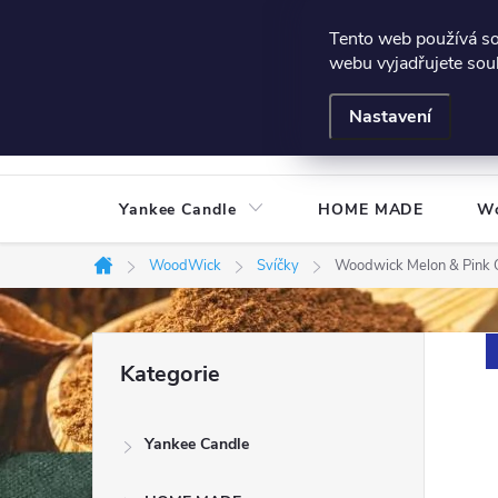
Přejít
Všeobecné podmínky
Hodnocení obchodu
Podmínky
Tento web používá s
na
webu vyjadřujete souh
obsah
Nastavení
Yankee Candle
HOME MADE
W
WoodWick
Svíčky
Woodwick Melon & Pink 
Domů
P
Přeskočit
Kategorie
kategorie
o
Yankee Candle
s