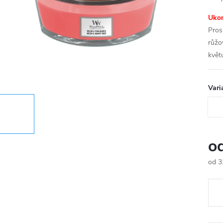
Ukon
Pros
růžo
květ
Vari
o
od
3
Měr
cena