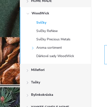
HOME MADE
t
WoodWick
r
Svíčky
a
Svíčky ReNew
n
Svíčky Precious Metals
Aroma sortiment
n
Dárkové sady WoodWick
í
Millefiori
p
Tašky
a
Bylinkokráska
n