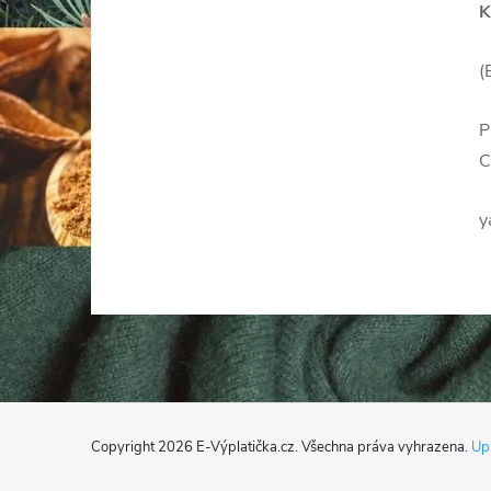
K
(
P
C
y
Z
Copyright 2026
E-Výplatička.cz
. Všechna práva vyhrazena.
Upr
á