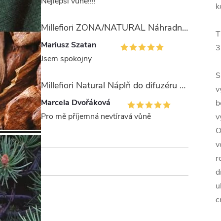
Nejlepší vůně!!!!
k
Millefiori ZONA/NATURAL Náhradní stébla pro difuzér 100ml
T
Mariusz Szatan
3
Jsem spokojny
S
Millefiori Natural Náplň do difuzéru 250ml/Legni e Fiori ďArancio
v
Marcela Dvořáková
b
Pro mě příjemná nevtíravá vůně
v
O
v
r
d
u
c