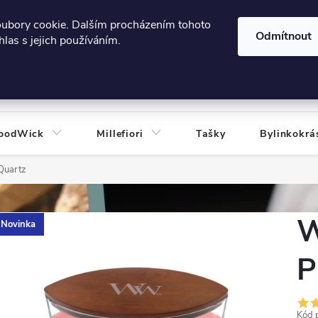
606124443
 e-shopu
Podmínky ochrany osobních údajů
oubory cookie. Dalším procházením tohoto
Odmítnout
las s jejich používáním.
HLEDAT
oodWick
Millefiori
Tašky
Bylinkokrá
Quartz
W
Novinka
P
Kód 