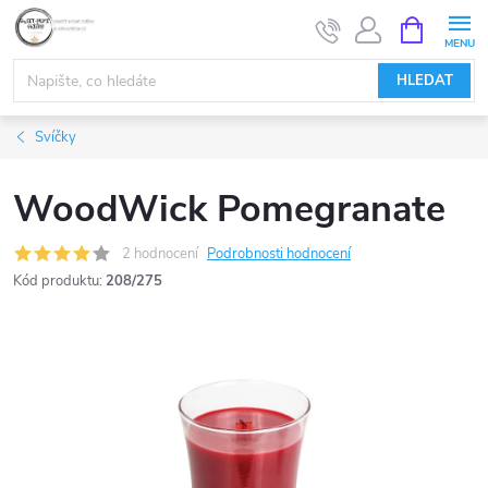
Přejít
NÁKUPNÍ
KOŠÍK
na
obsah
HLEDAT
Svíčky
WoodWick Pomegranate
2 hodnocení
Podrobnosti hodnocení
Kód produktu:
208/275