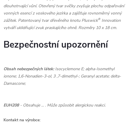
dlouhotrvající vůní. Otevřený tvar svíčky zvyšuje plochu odpařování
vonných esencí z voskového jezírka a zajišťuje rovnoměrný vonný
®
zážitek. Patentovaný tvar dřevěného knotu Pluswick
Innovation
vytváří uklidňující zvuk praskajícího ohně. Rozměry 10 x 18 cm.
Bezpečnostní upozornění
Obsah nebezpečných látek:
Isocyclemone E; alpha-Isomethyl
ionone; 1,6-Nonadien-3-ol, 3 ,7-dimethyl-; Geranyl acetate; delta-
Damascone;
EUH208
- Obsahuje ... . Může způsobit alergickou reakci.
Kontakt na výrobce: