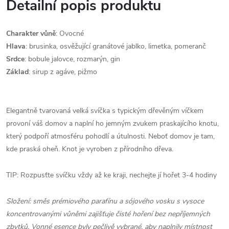
Detailní popis produktu
Charakter
vůně
: Ovocné
Hlava
:
brusinka, osvěžující granátové jablko, limetka, pomeranč
Srdce
: bobule jalovce, rozmarýn, gin
Základ
: sirup z agáve, pižmo
Elegantně tvarovaná velká svíčka s typickým dřevěným víčkem
provoní váš domov a naplní ho jemným zvukem praskajícího knotu,
který podpoří atmosféru pohodlí a útulnosti. Neboť domov je tam,
kde praská oheň. Knot je vyroben z přírodního dřeva.
TIP: Rozpusťte svíčku vždy až ke kraji, nechejte jí hořet 3-4 hodiny
Složení: směs prémiového parafínu a sójového vosku s vysoce
koncentrovanými vůněmi zajišťuje čisté hoření bez nepříjemných
zbytků. Vonné esence byly pečlivě vybrané, aby naplnily místnost