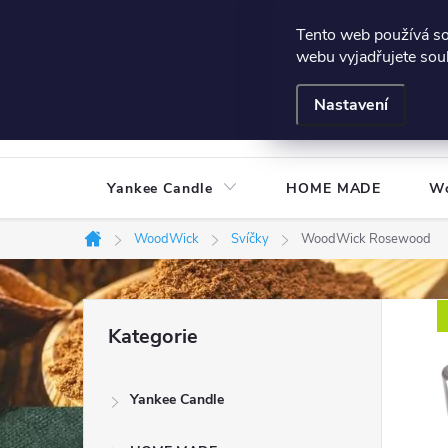
Přejít
Všeobecné podmínky
Hodnocení obchodu
Podmínky
Tento web používá s
na
webu vyjadřujete souh
obsah
Nastavení
Yankee Candle
HOME MADE
W
WoodWick
Svíčky
WoodWick Rosewood
Domů
P
Přeskočit
Kategorie
kategorie
o
Yankee Candle
s