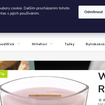
606124443
 e-shopu
Podmínky ochrany osobních údajů
oubory cookie. Dalším procházením tohoto
Odmítnout
las s jejich používáním.
HLEDAT
oodWick
Millefiori
Tašky
Bylinkokrá
W
Tip
R
Kód 