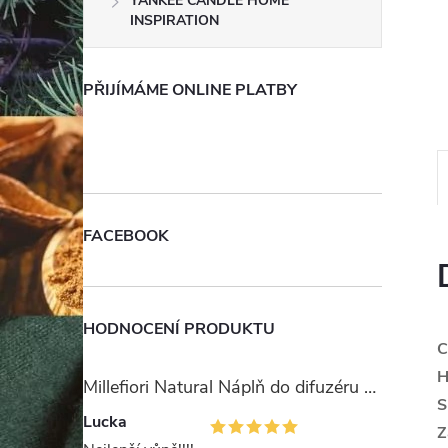
YANKEE CANDLE HOME
e
INSPIRATION
l
PŘIJÍMÁME ONLINE PLATBY
FACEBOOK
HODNOCENÍ PRODUKTU
C
H
Millefiori Natural Náplň do difuzéru 250ml/Ambra & Rosa
S
Lucka
Z