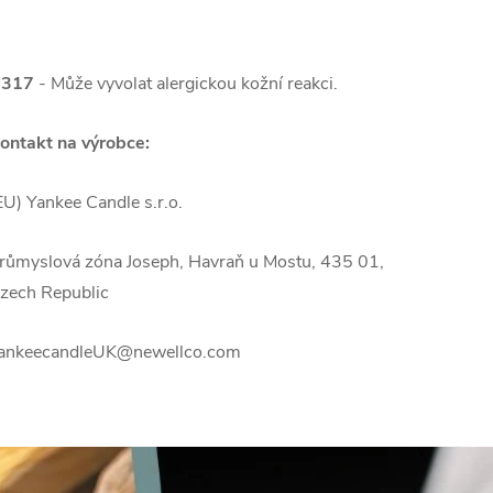
317
- Může vyvolat alergickou kožní reakci.
ontakt na výrobce:
EU) Yankee Candle s.r.o.
růmyslová zóna Joseph, Havraň u Mostu, 435 01,
zech Republic
ankeecandleUK@newellco.com