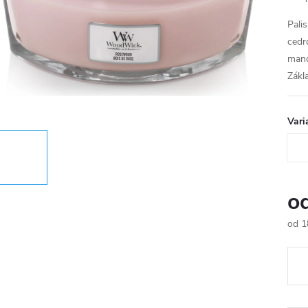
Pali
cedr
mand
Zákl
Vari
o
od
1
Měr
cena