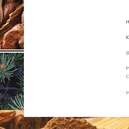
H
K
(
P
C
y