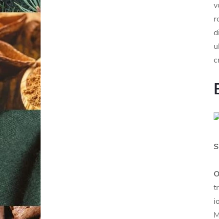
v
r
d
u
c
S
O
t
i
M