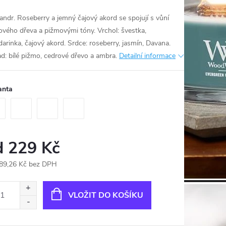
sandr. Roseberry a jemný čajový akord se spojují s vůní
ového dřeva a pižmovými tóny. Vrchol: švestka,
arinka, čajový akord. Srdce: roseberry, jasmín, Davana.
ad: bílé pižmo, cedrové dřevo a ambra.
Detailní informace
anta
d
229 Kč
89,26 Kč
bez DPH
ná
:
VLOŽIT DO KOŠÍKU