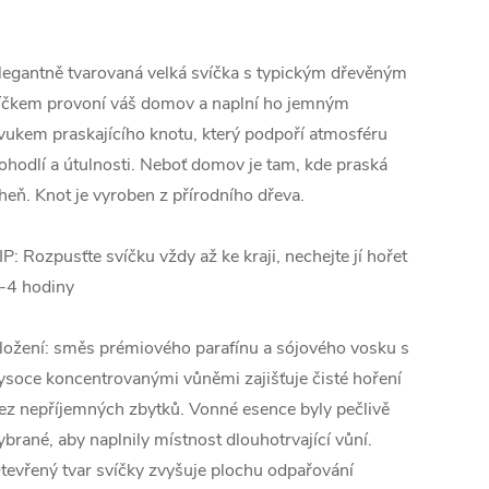
legantně tvarovaná velká svíčka s typickým dřevěným
íčkem provoní váš domov a naplní ho jemným
vukem praskajícího knotu, který podpoří atmosféru
ohodlí a útulnosti. Neboť domov je tam, kde praská
heň. Knot je vyroben z přírodního dřeva.
IP: Rozpusťte svíčku vždy až ke kraji, nechejte jí hořet
-4 hodiny
ložení: směs prémiového parafínu a sójového vosku s
ysoce koncentrovanými vůněmi zajišťuje čisté hoření
ez nepříjemných zbytků. Vonné esence byly pečlivě
ybrané, aby naplnily místnost dlouhotrvající vůní.
tevřený tvar svíčky zvyšuje plochu odpařování