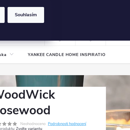
Souhlasím
NÁKUPNÍ
KOŠÍK
Prázdný košík
Přihlášení
ska
YANKEE CANDLE HOME INSPIRATION
Pod
oodWick
osewood
Neohodnoceno
Podrobnosti hodnocení
produktu:
Zvolte variantu