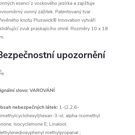
onných esencí z voskového jezírka a zajišťuje
ovnoměrný vonný zážitek. Patentovaný tvar
řevěného knotu Pluswick® Innovation vytváří
klidňující zvuk praskajícího ohně. Rozměry 10 x 18
m.
Bezpečnostní upozornění
ignální slovo: VAROVÁNÍ
bsah nebezpečných látek:
1-(2,2,6-
rimethylcyclohexyl)hexan-3-ol, alpha-Isomethyl
onone; Isocyclemone E; Linalool;
ethylenedioxyphenyl methylpropanal ;