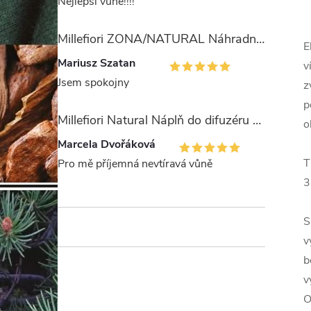
Nejlepší vůně!!!!
Millefiori ZONA/NATURAL Náhradní stébla pro difuzér 100ml
E
Mariusz Szatan
v
Jsem spokojny
z
p
Millefiori Natural Náplň do difuzéru 250ml/Legni e Fiori ďArancio
o
Marcela Dvořáková
T
Pro mě příjemná nevtíravá vůně
3
S
v
b
v
O