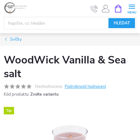
Přejít
NÁKUPNÍ
KOŠÍK
na
obsah
HLEDAT
Svíčky
WoodWick Vanilla & Sea
salt
Neohodnoceno
Podrobnosti hodnocení
Kód produktu:
Zvolte variantu
Tip