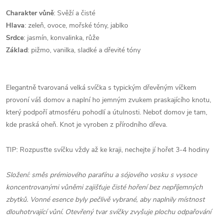
Charakter
vůně
: Svěží a čisté
Hlava
: zeleň, ovoce, mořské tóny, jablko
Srdce
:
jasmín, konvalinka, růže
Základ
: pižmo, vanilka, sladké a dřevité tóny
Elegantně tvarovaná velká svíčka s typickým dřevěným víčkem
provoní váš domov a naplní ho jemným zvukem praskajícího knotu,
který podpoří atmosféru pohodlí a útulnosti. Neboť domov je tam,
kde praská oheň. Knot je vyroben z přírodního dřeva.
TIP: Rozpusťte svíčku vždy až ke kraji, nechejte jí hořet 3-4 hodiny
Složení: směs prémiového parafínu a sójového vosku s vysoce
koncentrovanými vůněmi zajišťuje čisté hoření bez nepříjemných
zbytků. Vonné esence byly pečlivě vybrané, aby naplnily místnost
dlouhotrvající vůní. Otevřený tvar svíčky zvyšuje plochu odpařování