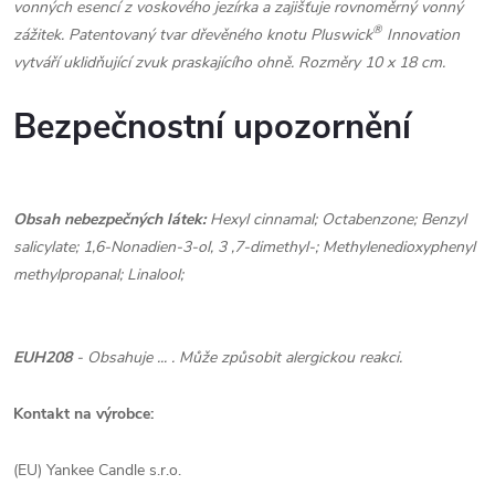
vonných esencí z voskového jezírka a zajišťuje rovnoměrný vonný
®
zážitek. Patentovaný tvar dřevěného knotu Pluswick
Innovation
vytváří uklidňující zvuk praskajícího ohně. Rozměry 10 x 18 cm.
Bezpečnostní upozornění
Obsah nebezpečných látek:
Hexyl cinnamal; Octabenzone; Benzyl
salicylate; 1,6-Nonadien-3-ol, 3 ,7-dimethyl-; Methylenedioxyphenyl
methylpropanal; Linalool;
EUH208
- Obsahuje ... . Může způsobit alergickou reakci.
Kontakt na výrobce:
(EU) Yankee Candle s.r.o.