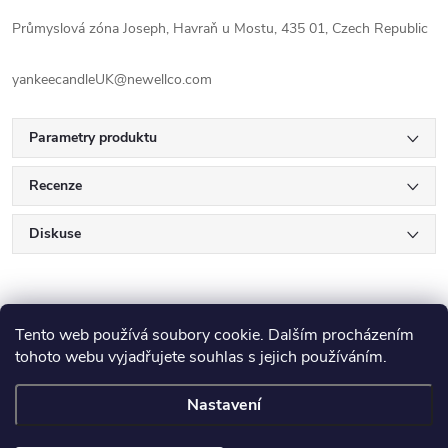
Průmyslová zóna Joseph, Havraň u Mostu, 435 01, Czech Republic
yankeecandleUK@newellco.com
Parametry produktu
Recenze
Diskuse
Tento web používá soubory cookie. Dalším procházením
tohoto webu vyjadřujete souhlas s jejich používáním.
Z
Nastavení
Copyright 2026
E-Výplatička.cz
. Všechna práva vyhrazena.
Upravit