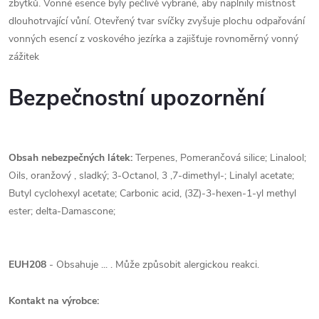
zbytků. Vonné esence byly pečlivě vybrané, aby naplnily místnost
dlouhotrvající vůní. Otevřený tvar svíčky zvyšuje plochu odpařování
vonných esencí z voskového jezírka a zajišťuje rovnoměrný vonný
zážitek
Bezpečnostní upozornění
Obsah nebezpečných látek:
Terpenes, Pomerančová silice; Linalool;
Oils, oranžový , sladký; 3-Octanol, 3 ,7-dimethyl-; Linalyl acetate;
Butyl cyclohexyl acetate; Carbonic acid, (3Z)-3-hexen-1-yl methyl
ester; delta-Damascone;
EUH208
- Obsahuje ... . Může způsobit alergickou reakci.
Kontakt na výrobce: