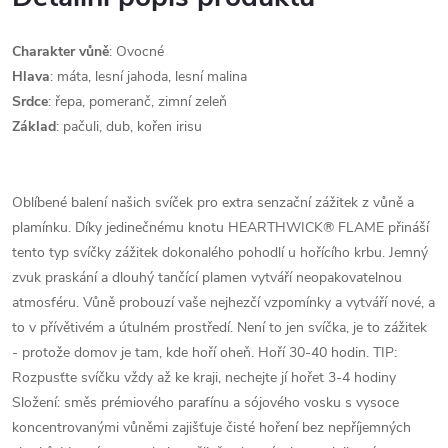
Charakter
vůně
:
Ovocné
Hlava
:
máta, lesní jahoda, lesní malina
Srdce
:
řepa, pomeranč, zimní zeleň
Základ
: pačuli, dub, kořen irisu
Oblíbené balení našich svíček pro extra senzační zážitek z vůně a
plamínku. Díky jedinečnému knotu HEARTHWICK® FLAME přináší
tento typ svíčky zážitek dokonalého pohodlí u hořícího krbu. Jemný
zvuk praskání a dlouhý tančící plamen vytváří neopakovatelnou
atmosféru. Vůně probouzí vaše nejhezčí vzpomínky a vytváří nové, a
to v přívětivém a útulném prostředí. Není to jen svíčka, je to zážitek
- protože domov je tam, kde hoří oheň. Hoří 30-40 hodin. TIP:
Rozpusťte svíčku vždy až ke kraji, nechejte jí hořet 3-4 hodiny
Složení: směs prémiového parafínu a sójového vosku s vysoce
koncentrovanými vůněmi zajišťuje čisté hoření bez nepříjemných