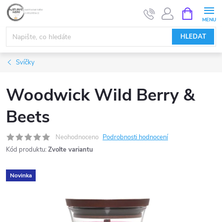
Přejít
NÁKUPNÍ
KOŠÍK
na
obsah
HLEDAT
Svíčky
Woodwick Wild Berry &
Beets
Neohodnoceno
Podrobnosti hodnocení
Kód produktu:
Zvolte variantu
Novinka