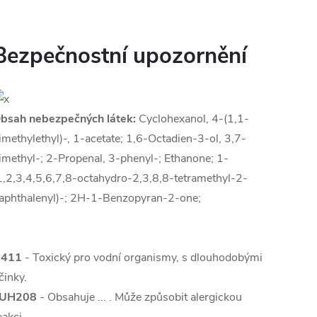
Bezpečnostní upozornění
bsah nebezpečných látek:
Cyclohexanol, 4-(1,1-
imethylethyl)-, 1-acetate; 1,6-Octadien-3-ol, 3,7-
imethyl-; 2-Propenal, 3-phenyl-; Ethanone; 1-
1,2,3,4,5,6,7,8-octahydro-2,3,8,8-tetramethyl-2-
aphthalenyl)-; 2H-1-Benzopyran-2-one;
411
- Toxický pro vodní organismy, s dlouhodobými
činky.
UH208
- Obsahuje ... . Může způsobit alergickou