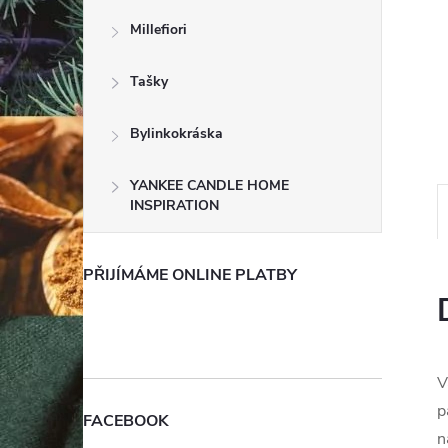
e
Millefiori
l
Tašky
Bylinkokráska
YANKEE CANDLE HOME
INSPIRATION
PŘIJÍMÁME ONLINE PLATBY
V
p
FACEBOOK
n