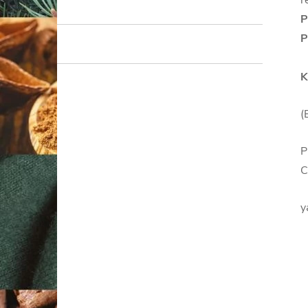
r
P
P
K
(
P
C
y