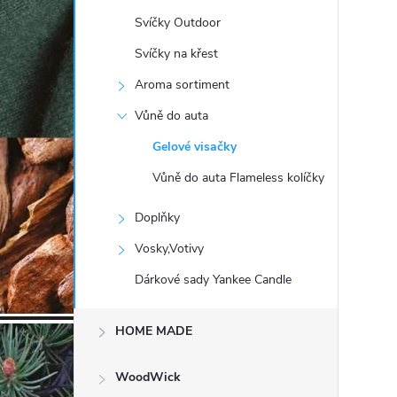
t
Svíčky Outdoor
r
Svíčky na křest
Aroma sortiment
a
Vůně do auta
n
Gelové visačky
Vůně do auta Flameless kolíčky
n
Doplňky
í
Vosky,Votivy
p
Dárkové sady Yankee Candle
a
HOME MADE
n
WoodWick