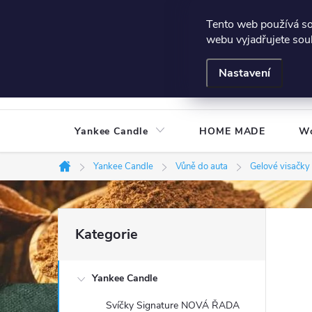
Přejít
Všeobecné podmínky
Hodnocení obchodu
Podmínky
Tento web používá s
na
webu vyjadřujete souh
obsah
Nastavení
Yankee Candle
HOME MADE
W
Yankee Candle
Vůně do auta
Gelové visačky
Domů
P
Přeskočit
Kategorie
kategorie
o
Yankee Candle
s
Svíčky Signature NOVÁ ŘADA