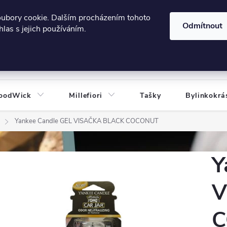
606124443
 e-shopu
Podmínky ochrany osobních údajů
oubory cookie. Dalším procházením tohoto
Odmítnout
las s jejich používáním.
HLEDAT
oodWick
Millefiori
Tašky
Bylinkokrá
Yankee Candle GEL VISAČKA BLACK COCONUT
Y
V
C