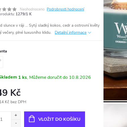
Neohodnoceno
Podrobnosti hodnocení
produktu:
1279/1 K
 slunce v ráji ... Sytý sladký kokos, cedr a ostrovní květy
jí večery, plné luxusního klidu.
Detailní informace
anta
Skladem
1 ks
10.8.2026
49 Kč
14 Kč bez DPH
ná
:
VLOŽIT DO KOŠÍKU