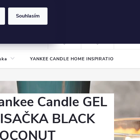
Souhlasím
NÁKUPNÍ
KOŠÍK
Prázdný košík
Přihlášení
ska
YANKEE CANDLE HOME INSPIRATION
Pod
ankee Candle GEL
ISAČKA BLACK
OCONUT