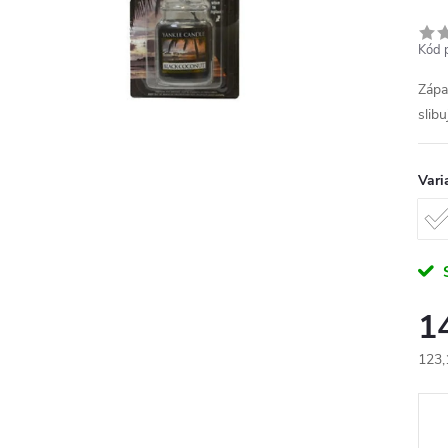
Kód 
Západ
slibu
Vari
1
123,
Měr
cena