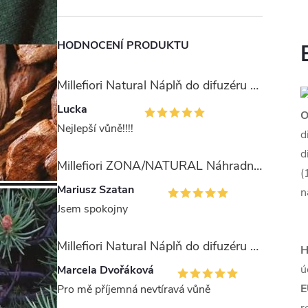
HODNOCENÍ PRODUKTU
Millefiori Natural Náplň do difuzéru 250ml/Ambra & Rosa
Lucka
O
Nejlepší vůně!!!!
d
d
Millefiori ZONA/NATURAL Náhradní stébla pro difuzér 100ml
(
Mariusz Szatan
n
Jsem spokojny
Millefiori Natural Náplň do difuzéru 250ml/Legni e Fiori ďArancio
H
ú
Marcela Dvořáková
E
Pro mě příjemná nevtíravá vůně