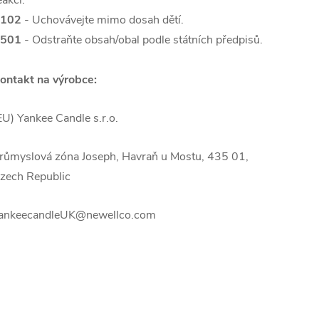
eakci.
102
- Uchovávejte mimo dosah dětí.
501
- Odstraňte obsah/obal podle státních předpisů.
ontakt na výrobce:
EU) Yankee Candle s.r.o.
růmyslová zóna Joseph, Havraň u Mostu, 435 01,
zech Republic
ankeecandleUK@newellco.com