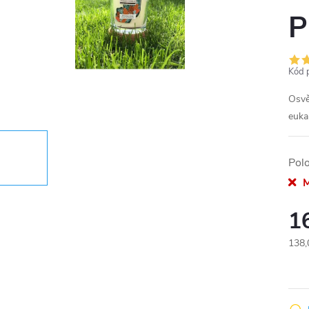
P
Kód 
Osvě
euka
Pol
M
1
138,
Měr
cena