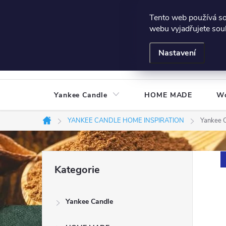
Přejít
Všeobecné podmínky
Hodnocení obchodu
Podmínky
Tento web používá s
na
webu vyjadřujete souh
obsah
Nastavení
Yankee Candle
HOME MADE
W
YANKEE CANDLE HOME INSPIRATION
Yankee C
Domů
P
Přeskočit
Kategorie
kategorie
o
Yankee Candle
s