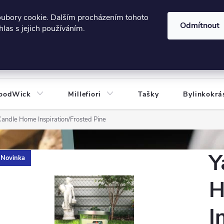
606124443
 e-shopu
Podmínky ochrany osobních údajů
oubory cookie. Dalším procházením tohoto
Odmítnout
las s jejich používáním.
HLEDAT
oodWick
Millefiori
Tašky
Bylinkokrá
andle Home Inspiration/Frosted Pine
Y
Novinka
H
I