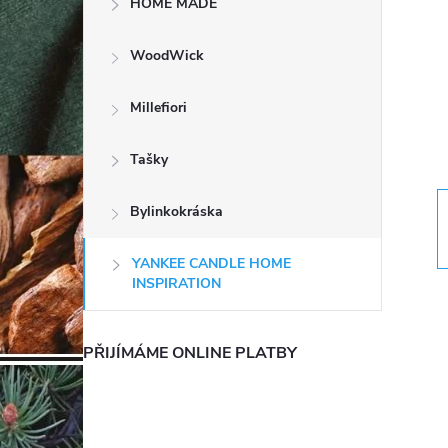
HOME MADE
t
WoodWick
r
a
Millefiori
n
Tašky
n
Bylinkokráska
í
YANKEE CANDLE HOME
INSPIRATION
p
PŘIJÍMÁME ONLINE PLATBY
a
n