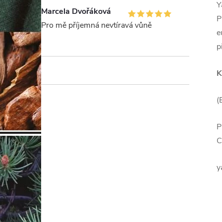
Y
Marcela Dvořáková
P
Pro mě příjemná nevtíravá vůně
e
p
K
(
P
C
y