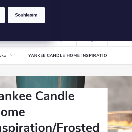
Souhlasím
NÁKUPNÍ
KOŠÍK
Prázdný košík
Přihlášení
ska
YANKEE CANDLE HOME INSPIRATION
Pod
ankee Candle
ome
nspiration/Frosted