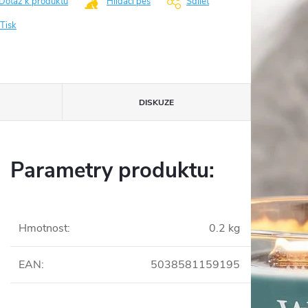
Dotaz k produktu
Hlídací pes
Sdílet
Tisk
DISKUZE
Parametry produktu:
Hmotnost
:
0.2 kg
EAN
:
5038581159195