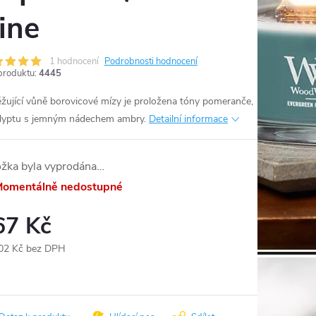
ine
1 hodnocení
Podrobnosti hodnocení
produktu:
4445
žující vůně borovicové mízy je proložena tóny pomeranče,
lyptu s jemným nádechem ambry.
Detailní informace
ožka byla vyprodána…
omentálně nedostupné
67 Kč
02 Kč bez DPH
ná
: