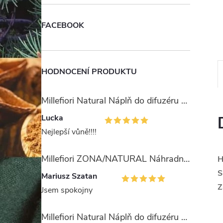
e
FACEBOOK
l
HODNOCENÍ PRODUKTU
Millefiori Natural Náplň do difuzéru 250ml/Ambra & Rosa
Lucka
Nejlepší vůně!!!!
Millefiori ZONA/NATURAL Náhradní stébla pro difuzér 100ml
H
S
Mariusz Szatan
Z
Jsem spokojny
Millefiori Natural Náplň do difuzéru 250ml/Legni e Fiori ďArancio