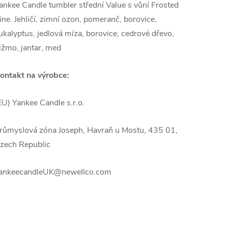
ankee Candle tumbler střední Value s vůní Frosted
ine. Jehličí, zimní ozon, pomeranč, borovice,
ukalyptus, jedlová míza, borovice, cedrové dřevo,
ižmo, jantar, med
ontakt na výrobce:
EU) Yankee Candle s.r.o.
růmyslová zóna Joseph, Havraň u Mostu, 435 01,
zech Republic
ankeecandleUK@newellco.com