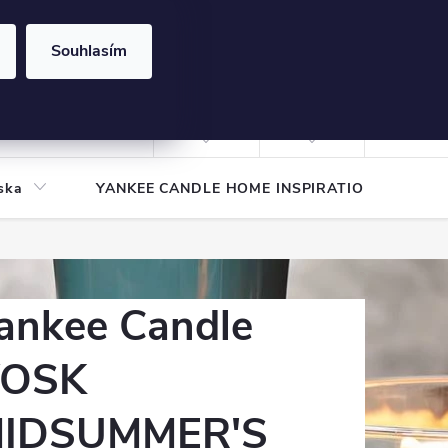
Souhlasím
NÁKUPNÍ
KOŠÍK
Prázdný košík
Přihlášení
ska
YANKEE CANDLE HOME INSPIRATION
Pod
ankee Candle
OSK
IDSUMMER'S