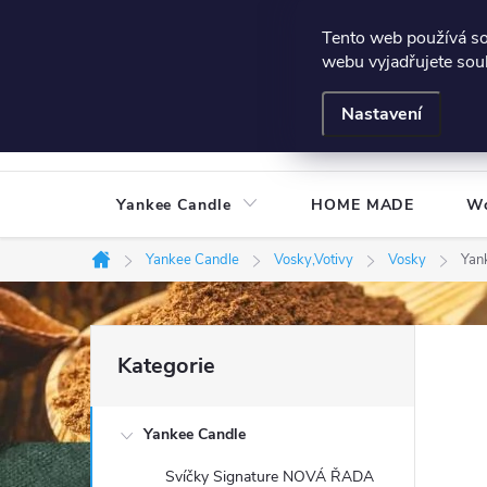
Přejít
Všeobecné podmínky
Hodnocení obchodu
Podmínky
Tento web používá s
na
webu vyjadřujete souh
obsah
Nastavení
Yankee Candle
HOME MADE
W
Yankee Candle
Vosky,Votivy
Vosky
Yan
Domů
P
Přeskočit
Kategorie
kategorie
o
Yankee Candle
s
Svíčky Signature NOVÁ ŘADA