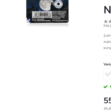
N
Kód 
(Let
maha
komp
Vari
5
45,4