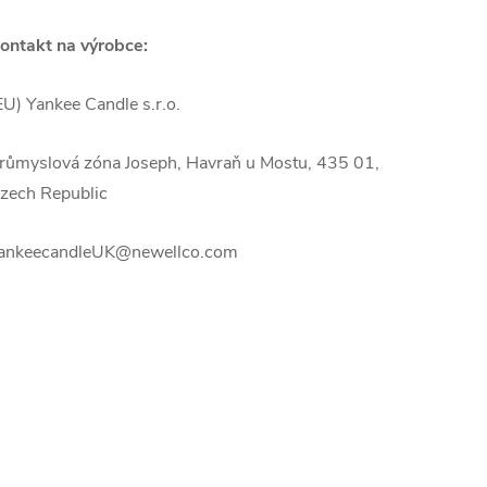
ontakt na výrobce:
EU) Yankee Candle s.r.o.
růmyslová zóna Joseph, Havraň u Mostu, 435 01,
zech Republic
ankeecandleUK@newellco.com