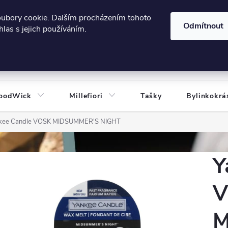
606124443
 e-shopu
Podmínky ochrany osobních údajů
oubory cookie. Dalším procházením tohoto
Odmítnout
las s jejich používáním.
HLEDAT
oodWick
Millefiori
Tašky
Bylinkokrá
kee Candle VOSK MIDSUMMER'S NIGHT
Y
V
M