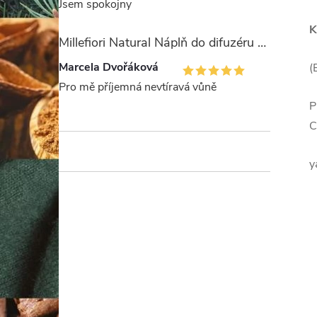
Jsem spokojny
K
Millefiori Natural Náplň do difuzéru 250ml/Legni e Fiori ďArancio
Marcela Dvořáková
(
Pro mě příjemná nevtíravá vůně
P
C
y