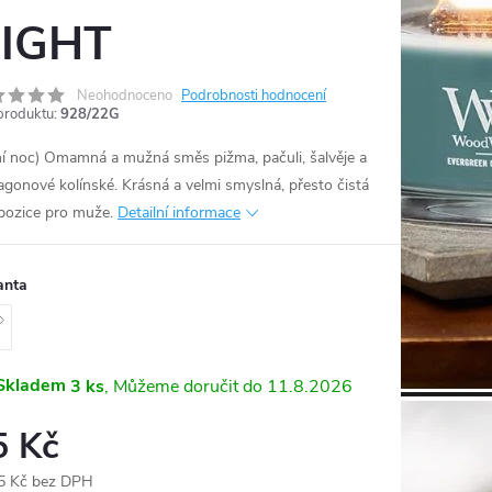
IGHT
Neohodnoceno
Podrobnosti hodnocení
produktu:
928/22G
ní noc) Omamná a mužná směs pižma, pačuli, šalvěje a
gonové kolínské. Krásná a velmi smyslná, přesto čistá
ozice pro muže.
Detailní informace
anta
Skladem
3 ks
11.8.2026
5 Kč
5 Kč bez DPH