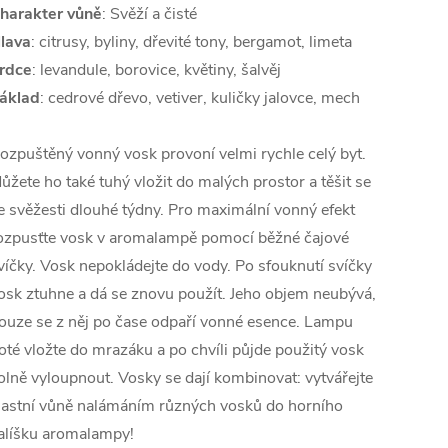
harakter vůně
: Svěží a čisté
lava
: citrusy, byliny, dřevité tony, bergamot, limeta
rdce
: levandule, borovice, květiny, šalvěj
áklad
: cedrové dřevo, vetiver, kuličky jalovce, mech
ozpuštěný vonný vosk provoní velmi rychle celý byt.
ůžete ho také tuhý vložit do malých prostor a těšit se
e svěžesti dlouhé týdny. Pro maximální vonný efekt
ozpusťte vosk v aromalampě pomocí běžné čajové
víčky. Vosk nepokládejte do vody. Po sfouknutí svíčky
osk ztuhne a dá se znovu použít. Jeho objem neubývá,
ouze se z něj po čase odpaří vonné esence. Lampu
oté vložte do mrazáku a po chvíli půjde použitý vosk
olně vyloupnout. Vosky se dají kombinovat: vytvářejte
lastní vůně nalámáním různých vosků do horního
alíšku aromalampy!