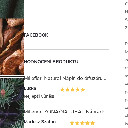
C
H
S
Z
FACEBOOK
R
M
z
HODNOCENÍ PRODUKTU
r
s
Millefiori Natural Náplň do difuzéru 250ml/Ambra & Rosa
v
Lucka
p
Nejlepší vůně!!!!
p
v
Millefiori ZONA/NATURAL Náhradní stébla pro difuzér 100ml
v
Mariusz Szatan
k