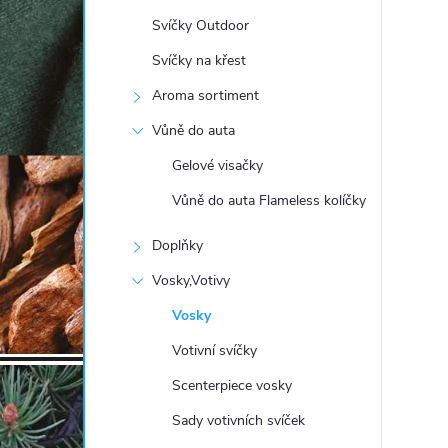
t
Svíčky Outdoor
r
Svíčky na křest
Aroma sortiment
a
Vůně do auta
n
Gelové visačky
Vůně do auta Flameless kolíčky
n
Doplňky
í
Vosky,Votivy
p
Vosky
Votivní svíčky
a
Scenterpiece vosky
n
Sady votivních svíček