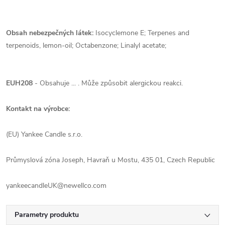
Obsah nebezpečných látek:
Isocyclemone E; Terpenes and
terpenoids, lemon-oil; Octabenzone; Linalyl acetate;
EUH208
- Obsahuje ... . Může způsobit alergickou reakci.
Kontakt na výrobce:
(EU) Yankee Candle s.r.o.
Průmyslová zóna Joseph, Havraň u Mostu, 435 01, Czech Republic
yankeecandleUK@newellco.com
Parametry produktu