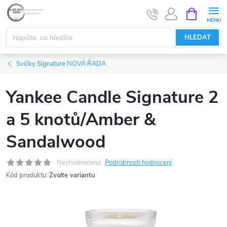
Přejít
NÁKUPNÍ
KOŠÍK
na
obsah
HLEDAT
Svíčky Signature NOVÁ ŘADA
Yankee Candle Signature 2
a 5 knotů/Amber &
Sandalwood
Neohodnoceno
Podrobnosti hodnocení
Kód produktu:
Zvolte variantu