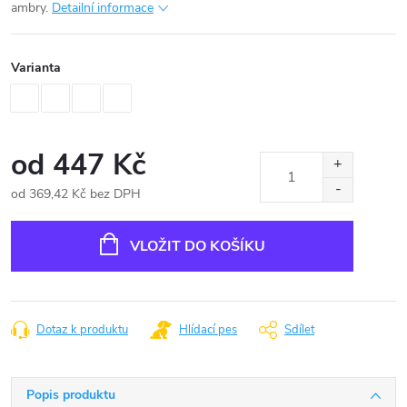
ambry.
Detailní informace
Varianta
od
447 Kč
od
369,42 Kč
bez DPH
Měrná
cena:
VLOŽIT DO KOŠÍKU
Dotaz k produktu
Hlídací pes
Sdílet
Popis produktu