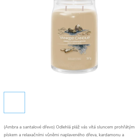
(Ambra a santalové dřevo) Odlehlá pláž vás vítá sluncem prohřátým
pískem a relaxačními vůněmi naplaveného dřeva, kardamonu a