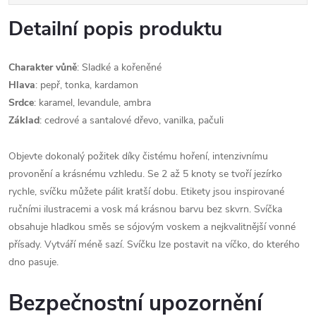
Detailní popis produktu
Charakter vůně
: Sladké a kořeněné
Hlava
: pepř, tonka, kardamon
Srdce
: karamel, levandule, ambra
Základ
: cedrové a santalové dřevo, vanilka, pačuli
Objevte dokonalý požitek díky čistému hoření, intenzivnímu
provonění a krásnému vzhledu. Se 2 až 5 knoty se tvoří jezírko
rychle, svíčku můžete pálit kratší dobu. Etikety jsou inspirované
ručními ilustracemi a vosk má krásnou barvu bez skvrn. Svíčka
obsahuje hladkou směs se sójovým voskem a nejkvalitnější vonné
přísady. Vytváří méně sazí. Svíčku lze postavit na víčko, do kterého
dno pasuje.
Bezpečnostní upozornění