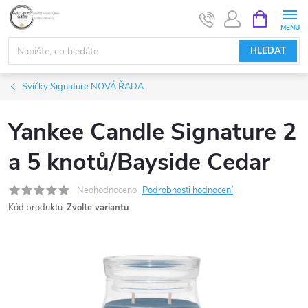
Přejít
NÁKUPNÍ
KOŠÍK
na
obsah
HLEDAT
Svíčky Signature NOVÁ ŘADA
Yankee Candle Signature 2
a 5 knotů/Bayside Cedar
Neohodnoceno
Podrobnosti hodnocení
Kód produktu:
Zvolte variantu