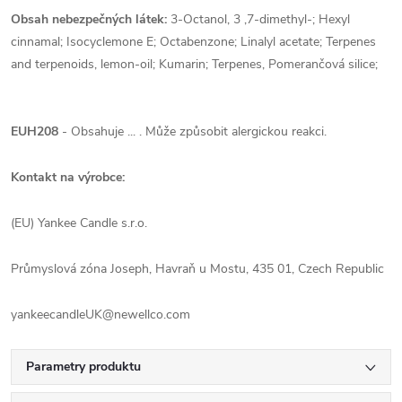
Obsah nebezpečných látek:
3-Octanol, 3 ,7-dimethyl-; Hexyl
cinnamal; Isocyclemone E; Octabenzone; Linalyl acetate; Terpenes
and terpenoids, lemon-oil; Kumarin; Terpenes, Pomerančová silice;
EUH208
- Obsahuje ... . Může způsobit alergickou reakci.
Kontakt na výrobce:
(EU) Yankee Candle s.r.o.
Průmyslová zóna Joseph, Havraň u Mostu, 435 01, Czech Republic
yankeecandleUK@newellco.com
Parametry produktu