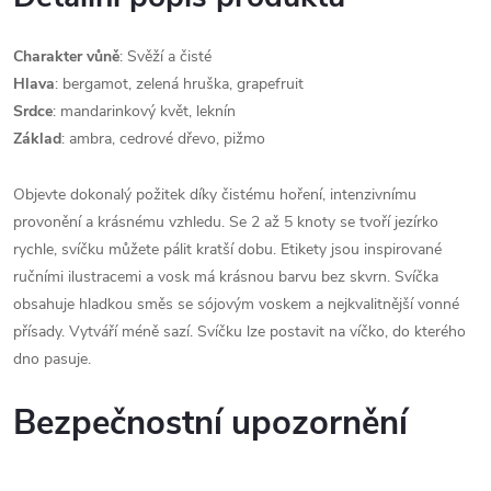
Charakter vůně
: Svěží a čisté
Hlava
: bergamot, zelená hruška, grapefruit
Srdce
: mandarinkový květ, leknín
Základ
: ambra, cedrové dřevo, pižmo
Objevte dokonalý požitek díky čistému hoření, intenzivnímu
provonění a krásnému vzhledu. Se 2 až 5 knoty se tvoří jezírko
rychle, svíčku můžete pálit kratší dobu. Etikety jsou inspirované
ručními ilustracemi a vosk má krásnou barvu bez skvrn. Svíčka
obsahuje hladkou směs se sójovým voskem a nejkvalitnější vonné
přísady. Vytváří méně sazí. Svíčku lze postavit na víčko, do kterého
dno pasuje.
Bezpečnostní upozornění