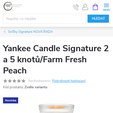
Přejít
NÁKUPNÍ
KOŠÍK
na
obsah
HLEDAT
Svíčky Signature NOVÁ ŘADA
Yankee Candle Signature 2
a 5 knotů/Farm Fresh
Peach
Neohodnoceno
Podrobnosti hodnocení
Kód produktu:
Zvolte variantu
Novinka