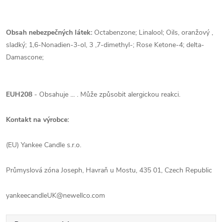
Obsah nebezpečných látek:
Octabenzone; Linalool; Oils, oranžový ,
sladký; 1,6-Nonadien-3-ol, 3 ,7-dimethyl-; Rose Ketone-4; delta-
Damascone;
EUH208
- Obsahuje ... . Může způsobit alergickou reakci.
Kontakt na výrobce:
(EU) Yankee Candle s.r.o.
Průmyslová zóna Joseph, Havraň u Mostu, 435 01, Czech Republic
yankeecandleUK@newellco.com