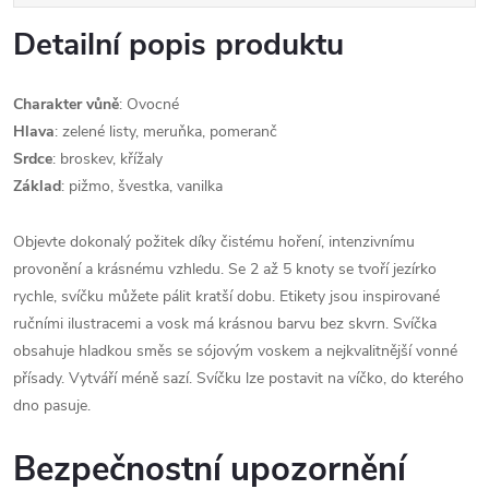
Detailní popis produktu
Charakter vůně
: Ovocné
Hlava
: zelené listy, meruňka, pomeranč
Srdce
: broskev, křížaly
Základ
: pižmo, švestka, vanilka
Objevte dokonalý požitek díky čistému hoření, intenzivnímu
provonění a krásnému vzhledu. Se 2 až 5 knoty se tvoří jezírko
rychle, svíčku můžete pálit kratší dobu. Etikety jsou inspirované
ručními ilustracemi a vosk má krásnou barvu bez skvrn. Svíčka
obsahuje hladkou směs se sójovým voskem a nejkvalitnější vonné
přísady. Vytváří méně sazí. Svíčku lze postavit na víčko, do kterého
dno pasuje.
Bezpečnostní upozornění