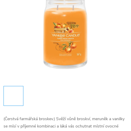
(Čerstvá farmářská broskev.) Svěží vůně broskví, meruněk a vanilky
se mísí v příjemné kombinaci a láká vás ochutnat místní ovocné