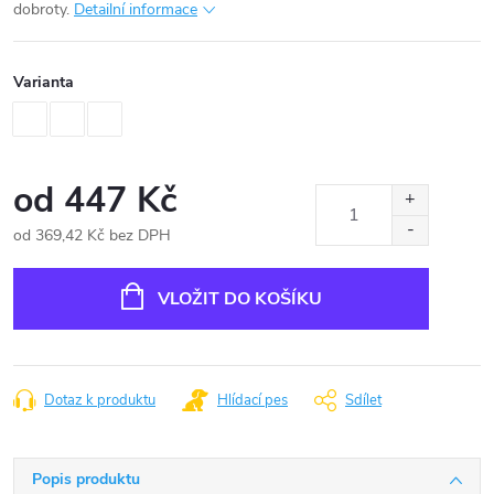
dobroty.
Detailní informace
Varianta
od
447 Kč
od
369,42 Kč
bez DPH
Měrná
cena:
VLOŽIT DO KOŠÍKU
Dotaz k produktu
Hlídací pes
Sdílet
Popis produktu