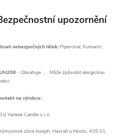
Bezpečnostní upozornění
bsah nebezpečných látek:
Piperonal; Kumarin;
UH208
- Obsahuje ... . Může způsobit alergickou
eakci.
ontakt na výrobce:
EU) Yankee Candle s.r.o.
růmyslová zóna Joseph, Havraň u Mostu, 435 01,