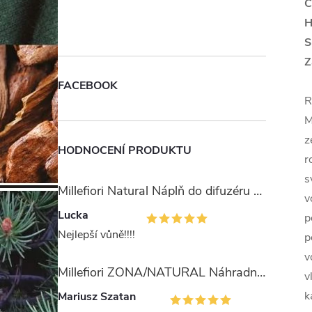
C
H
S
Z
FACEBOOK
R
M
z
HODNOCENÍ PRODUKTU
r
s
Millefiori Natural Náplň do difuzéru 250ml/Ambra & Rosa
v
Lucka
p
Nejlepší vůně!!!!
p
v
Millefiori ZONA/NATURAL Náhradní stébla pro difuzér 100ml
v
k
Mariusz Szatan