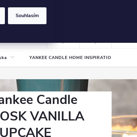
Souhlasím
NÁKUPNÍ
KOŠÍK
Prázdný košík
Přihlášení
ska
YANKEE CANDLE HOME INSPIRATION
Pod
ankee Candle
OSK VANILLA
UPCAKE