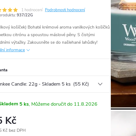
1 hodnocení
Podrobnosti hodnocení
produktu:
937/22G
ilkový košíček) Bohaté krémové aroma vanilkových košíčků
petkou citrónu a spoustou máslové pěny. S čistými
odními výtažky. Zakousněte se do našlehané lahůdky!
ilní informace
anta
Skladem
5 ks
11.8.2026
5 Kč
5 Kč bez DPH