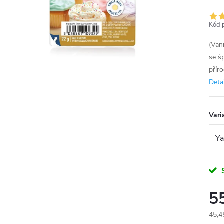
Kód 
(Van
se š
přír
Deta
Vari
5
45,4