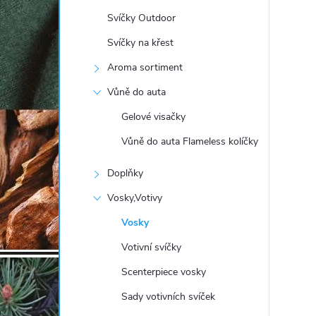
t
Svíčky Outdoor
r
Svíčky na křest
Aroma sortiment
a
Vůně do auta
n
Gelové visačky
Vůně do auta Flameless kolíčky
n
Doplňky
í
Vosky,Votivy
p
Vosky
Votivní svíčky
a
Scenterpiece vosky
n
Sady votivních svíček