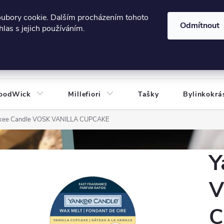
606124443
 e-shopu
Podmínky ochrany osobních údajů
oubory cookie. Dalším procházením tohoto
Odmítnout
las s jejich používáním.
HLEDAT
oodWick
Millefiori
Tašky
Bylinkokrá
kee Candle VOSK VANILLA CUPCAKE
Y
V
C