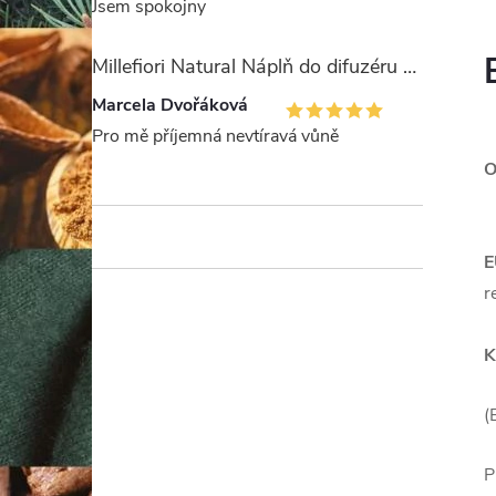
Jsem spokojny
Millefiori Natural Náplň do difuzéru 250ml/Legni e Fiori ďArancio
Marcela Dvořáková
Pro mě příjemná nevtíravá vůně
O
E
r
K
(
P