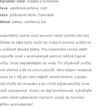
harakter vůně
:
Sladké a kořeněné
lava
: vanilková poleva, cukr
rdce
: piškotové těsto, čokoláda
áklad
: kakao, vanilkový lus
ozpuštěný vonný vosk provoní velmi rychle celý byt.
ůžete ho také tuhý vložit do malých prostor a těšit se
e svěžesti dlouhé týdny. Pro maximální vonný efekt
ozpusťte vosk v aromalampě pomocí běžné čajové
víčky. Vosk nepokládejte do vody. Po sfouknutí svíčky
osk ztuhne a dá se znovu použít. Jeho objem neubývá,
ouze se z něj po čase odpaří vonné esence. Lampu
oté vložte do mrazáku a po chvíli půjde použitý vosk
olně vyloupnout. Vosky se dají kombinovat: vytvářejte
lastní vůně nalámáním různých vosků do horního
alíšku aromalampy!