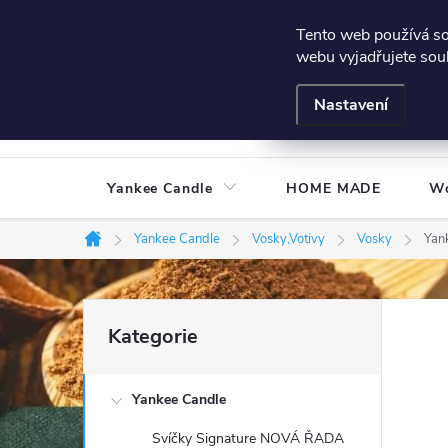
Přejít
Všeobecné podmínky
Hodnocení obchodu
Podmínky
Tento web používá s
na
webu vyjadřujete souh
obsah
Nastavení
Yankee Candle
HOME MADE
W
Yankee Candle
Vosky,Votivy
Vosky
Yan
Domů
P
Přeskočit
Kategorie
kategorie
o
Yankee Candle
s
Svíčky Signature NOVÁ ŘADA