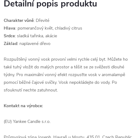
Detailní popis produktu
Charakter vůně
: Dřevité
Hlava
: pomerančový květ, chladivý citrus
Srdce
: sladká tařinka, akácie
Základ
: naplavené dřevo
Rozpuštěný vonný vosk provoní velmi rychle celý byt. Můžete ho
také tuhý vložit do malých prostor a těšit se ze svěžesti dlouhé
týdny. Pro maximální vonný efekt rozpusťte vosk v aromalampě
pomocí běžné čajové svíčky. Vosk nepokládejte do vody. Po
sfouknutí nechte zatuhnout.
Kontakt na výrobce:
(EU) Yankee Candle s.r.o.
Průmyslová zóna Joseph, Havraň u Mostu, 435 01, Czech Republic