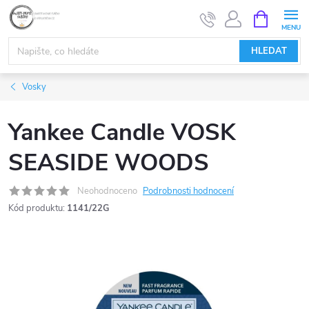
Přejít
NÁKUPNÍ
KOŠÍK
na
obsah
HLEDAT
Vosky
Yankee Candle VOSK
SEASIDE WOODS
Neohodnoceno
Podrobnosti hodnocení
Kód produktu:
1141/22G