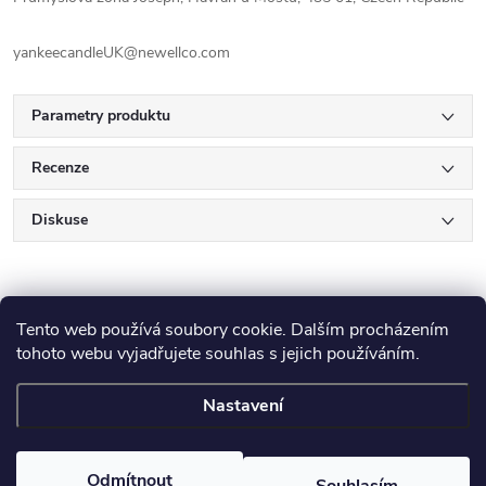
yankeecandleUK@newellco.com
Parametry produktu
Recenze
Diskuse
Tento web používá soubory cookie. Dalším procházením
tohoto webu vyjadřujete souhlas s jejich používáním.
Z
Nastavení
Copyright 2026
E-Výplatička.cz
. Všechna práva vyhrazena.
Upravit
á
nastavení cookies
Odmítnout