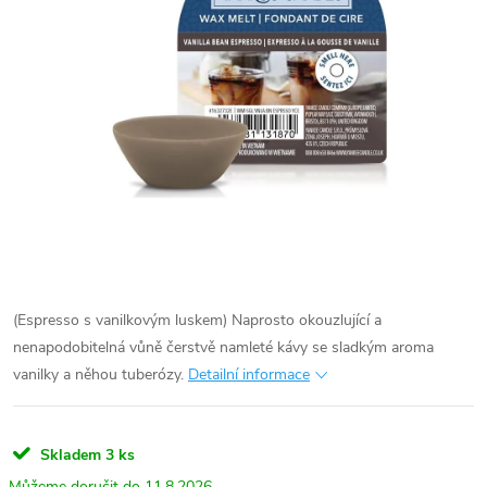
(Espresso s vanilkovým luskem) Naprosto okouzlující a
nenapodobitelná vůně čerstvě namleté kávy se sladkým aroma
vanilky a něhou tuberózy.
Detailní informace
Skladem
3 ks
11.8.2026