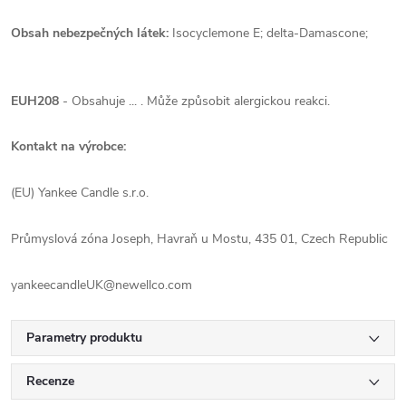
Obsah nebezpečných látek:
Isocyclemone E; delta-Damascone;
EUH208
- Obsahuje ... . Může způsobit alergickou reakci.
Kontakt na výrobce:
(EU) Yankee Candle s.r.o.
Průmyslová zóna Joseph, Havraň u Mostu, 435 01, Czech Republic
yankeecandleUK@newellco.com
Parametry produktu
Recenze