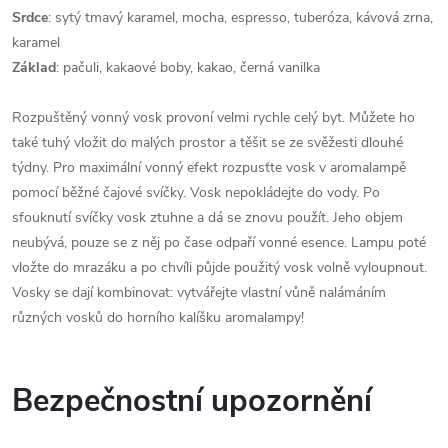
Srdce
: sytý tmavý karamel, mocha, espresso, tuberóza, kávová zrna,
karamel
Základ
: pačuli, kakaové boby, kakao, černá vanilka
Rozpuštěný vonný vosk provoní velmi rychle celý byt. Můžete ho
také tuhý vložit do malých prostor a těšit se ze svěžesti dlouhé
týdny. Pro maximální vonný efekt rozpusťte vosk v aromalampě
pomocí běžné čajové svíčky. Vosk nepokládejte do vody. Po
sfouknutí svíčky vosk ztuhne a dá se znovu použít. Jeho objem
neubývá, pouze se z něj po čase odpaří vonné esence. Lampu poté
vložte do mrazáku a po chvíli půjde použitý vosk volně vyloupnout.
Vosky se dají kombinovat: vytvářejte vlastní vůně nalámáním
různých vosků do horního kalíšku aromalampy!
Bezpečnostní upozornění