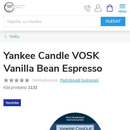
Přejít
NÁKUPNÍ
KOŠÍK
na
obsah
HLEDAT
Vosky
Yankee Candle VOSK
Vanilla Bean Espresso
Neohodnoceno
Podrobnosti hodnocení
Kód produktu:
1132
Novinka