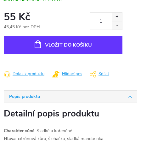
55 Kč
45,45 Kč bez DPH
Měrná
cena:
VLOŽIT DO KOŠÍKU
Dotaz k produktu
Hlídací pes
Sdílet
Popis produktu
Detailní popis produktu
Charakter vůně
: Sladké a kořeněné
Hlava
: citrónová kůra, šlehačka, sladká mandarinka