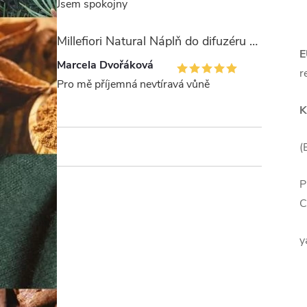
Jsem spokojny
Millefiori Natural Náplň do difuzéru 250ml/Legni e Fiori ďArancio
E
Marcela Dvořáková
r
Pro mě příjemná nevtíravá vůně
K
(
P
C
y