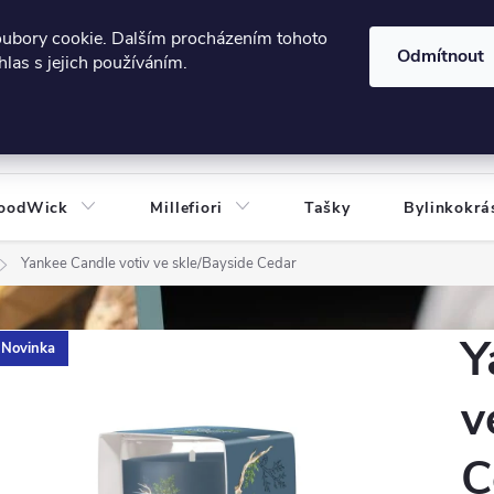
606124443
 e-shopu
Podmínky ochrany osobních údajů
oubory cookie. Dalším procházením tohoto
Odmítnout
las s jejich používáním.
HLEDAT
oodWick
Millefiori
Tašky
Bylinkokrá
Yankee Candle votiv ve skle/Bayside Cedar
Y
Novinka
v
C