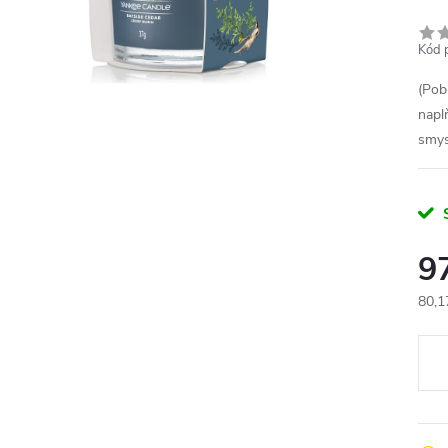
Kód 
(Pob
napl
smys
9
80,1
Měr
cena