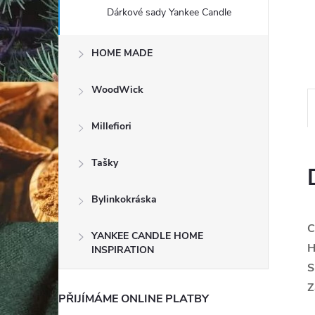
e
Dárkové sady Yankee Candle
l
HOME MADE
WoodWick
Millefiori
Tašky
Bylinkokráska
C
YANKEE CANDLE HOME
H
INSPIRATION
S
Z
PŘIJÍMÁME ONLINE PLATBY