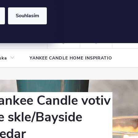
Souhlasím
NÁKUPNÍ
KOŠÍK
Prázdný košík
Přihlášení
ska
YANKEE CANDLE HOME INSPIRATION
Pod
ankee Candle votiv
e skle/Bayside
edar