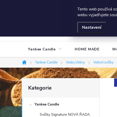
Přejít
Všeobecné podmínky
Hodnocení obchodu
Podmínky
Tento web používá s
na
webu vyjadřujete souh
obsah
Nastavení
Yankee Candle
HOME MADE
W
Yankee Candle
Vosky,Votivy
Votivní svíčky
Domů
P
Přeskočit
Kategorie
kategorie
o
Yankee Candle
s
Svíčky Signature NOVÁ ŘADA