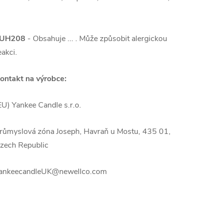
UH208
- Obsahuje ... . Může způsobit alergickou
eakci.
ontakt na výrobce:
EU) Yankee Candle s.r.o.
růmyslová zóna Joseph, Havraň u Mostu, 435 01,
zech Republic
ankeecandleUK@newellco.com