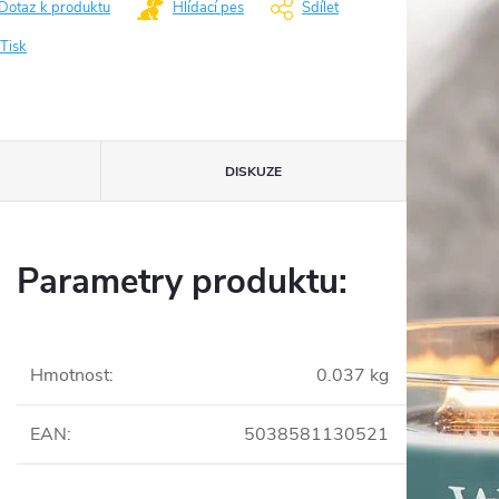
Dotaz k produktu
Hlídací pes
Sdílet
Tisk
DISKUZE
Parametry produktu:
Hmotnost
:
0.037 kg
EAN
:
5038581130521