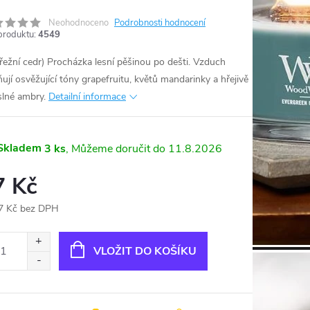
Neohodnoceno
Podrobnosti hodnocení
produktu:
4549
řežní cedr) Procházka lesní pěšinou po dešti. Vzduch
ňují osvěžující tóny grapefruitu, květů mandarinky a hřejivě
lné ambry.
Detailní informace
Skladem
3 ks
11.8.2026
7 Kč
7 Kč bez DPH
ná
:
VLOŽIT DO KOŠÍKU