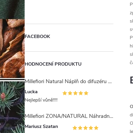
P
z
s
s
FACEBOOK
P
h
s
č
HODNOCENÍ PRODUKTU
Millefiori Natural Náplň do difuzéru 250ml/Ambra & Rosa
Lucka
Nejlepší vůně!!!!
O
d
Millefiori ZONA/NATURAL Náhradní stébla pro difuzér 100ml
O
Mariusz Szatan
l