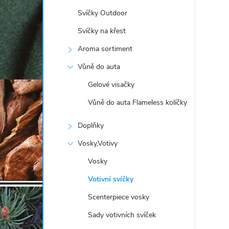
t
Svíčky Outdoor
r
Svíčky na křest
Aroma sortiment
a
Vůně do auta
n
Gelové visačky
Vůně do auta Flameless kolíčky
n
Doplňky
í
Vosky,Votivy
p
Vosky
Votivní svíčky
a
Scenterpiece vosky
n
Sady votivních svíček