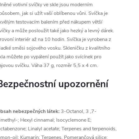
lněné votivní svíčky ve skle jsou moderním
působem, jak si užít vaší oblíbenou vůni. Svíčka je
kvělým testovacím balením před nákupem větší
víčky a může posloužit také jako hezký a levný dárek.
rovoní interiér až na 10 hodin. Svíčka je vyrobena z
ladké směsi sojového vosku. Skleničku z kvalitního
kla můžete po vypálení použít jako svícínek pro
ajovou svíčku. Váha 37 g, rozměr 5,5 x 4 cm.
Bezpečnostní upozornění
bsah nebezpečných látek:
3-Octanol, 3 ,7-
imethyl-; Hexyl cinnamal; Isocyclemone E;
ctabenzone; Linalyl acetate; Terpenes and terpenoids,
emon-oil; Kumarin; Terpenes, Pomerančová silice;