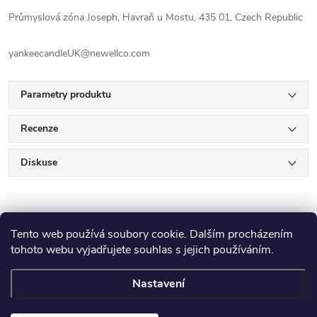
Průmyslová zóna Joseph, Havraň u Mostu, 435 01, Czech Republic
yankeecandleUK@newellco.com
Parametry produktu
Recenze
Diskuse
Tento web používá soubory cookie. Dalším procházením
tohoto webu vyjadřujete souhlas s jejich používáním.
Z
Nastavení
Copyright 2026
E-Výplatička.cz
. Všechna práva vyhrazena.
Upravit