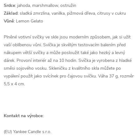
Srdce
: jahoda, marshmallow, ostružin
Základ
: sladká zmrzlina, vanilka, pižmová dřeva, citrusy v cukru
Vůně
: Lemon Gelato
Plněné votivní svíčky ve skle jsou moderním způsobem, jak si užít
vaší oblíbenou vůni. Svíčka je skvělým testovacím balením před
nákupem větší svíčky a může posloužit také jako hezký a levný
dárek. Provoní interiér až na 10 hodin. Svíčka je vyrobena z hladké
směsi sojového vosku. Skleničku z kvalitního skla můžete po
vypálení použít jako svícínek pro čajovou svíčku. Váha 37 g, rozměr
5,5 x 4 cm.
Kontakt na výrobce:
(EU) Yankee Candle s.r.o.