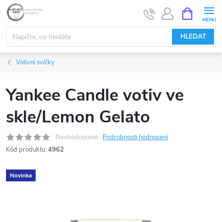
Přejít
NÁKUPNÍ
KOŠÍK
na
obsah
HLEDAT
Votivní svíčky
Yankee Candle votiv ve
skle/Lemon Gelato
Neohodnoceno
Podrobnosti hodnocení
Kód produktu:
4962
Novinka