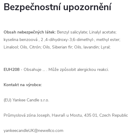
Bezpečnostní upozornění
Obsah nebezpečných látek:
Benzyl salicylate; Linalyl acetate;
kyselina benzoová , 2 ,4-dihydroxy-3,6-dimethyl-, methyl ester;
Linalool; Oils, Citrón; Oils, Siberian fir; Oils, lavandin; Lyral;
EUH208
- Obsahuje ... . Může způsobit alergickou reakci.
Kontakt na výrobce:
(EU) Yankee Candle s.r.o.
Průmyslová zóna Joseph, Havraň u Mostu, 435 01, Czech Republic
yankeecandleUK@newellco.com