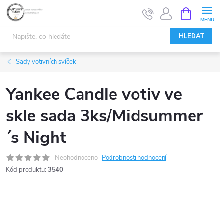
Přejít
NÁKUPNÍ
KOŠÍK
na
obsah
HLEDAT
Sady votivních svíček
Yankee Candle votiv ve
skle sada 3ks/Midsummer
´s Night
Neohodnoceno
Podrobnosti hodnocení
Kód produktu:
3540