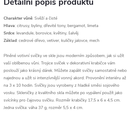
Detailní popis produktu
Charakter vůně
: Svěží a čisté
Hlava
: citrusy, byliny, dřevité tony, bergamot, limeta
Srdce
: levandule, borovice, květiny, šalvěj
Základ
: cedrové dřevo, vetiver, kuličky jalovce, mech
Plněné votivní svíčky ve skle jsou moderním způsobem, jak si užít
vaší oblíbenou vůni. Trojice svíček v dekorativní krabičce vám
poslouží jako krásný dárek. Můžete zapálit svíčky samostatně nebo
najednou a užít si intenzívnější vonný akord. Provonění interiéru až
na 3 x 10 hodin. Svíčky jsou vyrobeny z hladké směsi sojového
vosku. Skleničky z kvalitního skla můžete po vypálení použít jako
svícínky pro čajovou svíčku. Rozměr krabičky 17,5 x 6 x 4,5 cm.
Jedna svíčka: váha 37 g, rozměr 5,5 x 4 cm.