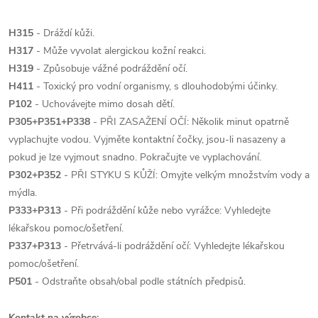
H315
- Dráždí kůži.
H317
- Může vyvolat alergickou kožní reakci.
H319
- Způsobuje vážné podráždění očí.
H411
- Toxický pro vodní organismy, s dlouhodobými účinky.
P102
- Uchovávejte mimo dosah dětí.
P305+P351+P338
- PŘI ZASAŽENÍ OČÍ: Několik minut opatrně
vyplachujte vodou. Vyjměte kontaktní čočky, jsou-li nasazeny a
pokud je lze vyjmout snadno. Pokračujte ve vyplachování.
P302+P352
- PŘI STYKU S KŮŽÍ: Omyjte velkým množstvím vody a
mýdla.
P333+P313
- Při podráždění kůže nebo vyrážce: Vyhledejte
lékařskou pomoc/ošetření.
P337+P313
- Přetrvává-li podráždění očí: Vyhledejte lékařskou
pomoc/ošetření.
P501
- Odstraňte obsah/obal podle státních předpisů.
Kontakt na výrobce: