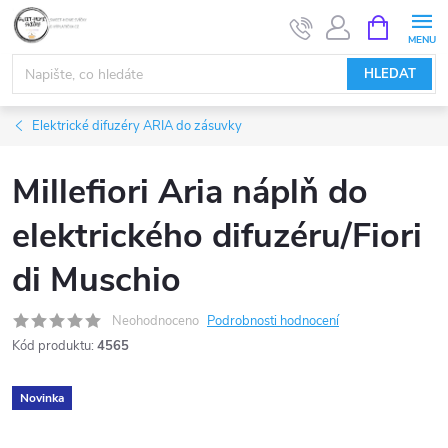
Přejít
NÁKUPNÍ
KOŠÍK
na
obsah
HLEDAT
Elektrické difuzéry ARIA do zásuvky
Millefiori Aria náplň do
elektrického difuzéru/Fiori
di Muschio
Neohodnoceno
Podrobnosti hodnocení
Kód produktu:
4565
Novinka