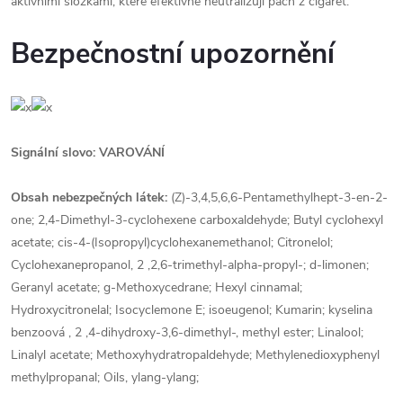
aktivními složkami, které efektivně neutralizují pach z cigaret.
Bezpečnostní upozornění
Signální slovo: VAROVÁNÍ
Obsah nebezpečných látek:
(Z)-3,4,5,6,6-Pentamethylhept-3-en-2-
one; 2,4-Dimethyl-3-cyclohexene carboxaldehyde; Butyl cyclohexyl
acetate; cis-4-(Isopropyl)cyclohexanemethanol; Citronelol;
Cyclohexanepropanol, 2 ,2,6-trimethyl-alpha-propyl-; d-limonen;
Geranyl acetate; g-Methoxycedrane; Hexyl cinnamal;
Hydroxycitronelal; Isocyclemone E; isoeugenol; Kumarin; kyselina
benzoová , 2 ,4-dihydroxy-3,6-dimethyl-, methyl ester; Linalool;
Linalyl acetate; Methoxyhydratropaldehyde; Methylenedioxyphenyl
methylpropanal; Oils, ylang-ylang;