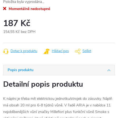
Položka byla vyprodána…
Momentálně nedostupné
187 Kč
154,55 Kč bez DPH
Měrná
cena:
Dotaz k produktu
Hlídací pes
Sdílet
Popis produktu
Detailní popis produktu
K náplni je třeba mít elektrickou jednotku/strojek do zásuvky. Náplň
má obsah 20 ml pro 6-8 týdnů vůně. V řadě ARIA je v nabídce 11
nejoblíbenějších vůní značky Millefiori plus funkční vůně Smoke s