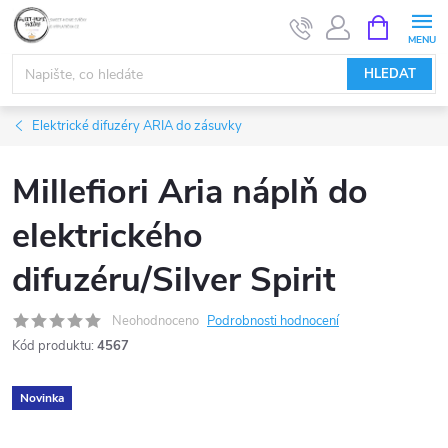
Přejít
NÁKUPNÍ
KOŠÍK
na
obsah
HLEDAT
Elektrické difuzéry ARIA do zásuvky
Millefiori Aria náplň do
elektrického
difuzéru/Silver Spirit
Neohodnoceno
Podrobnosti hodnocení
Kód produktu:
4567
Novinka