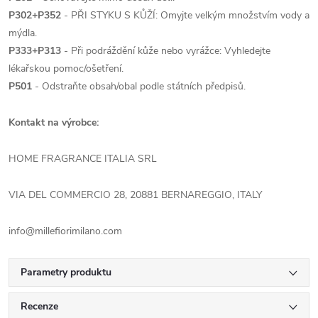
P302+P352
- PŘI STYKU S KŮŽÍ: Omyjte velkým množstvím vody a
mýdla.
P333+P313
- Při podráždění kůže nebo vyrážce: Vyhledejte
lékařskou pomoc/ošetření.
P501
- Odstraňte obsah/obal podle státních předpisů.
Kontakt na výrobce:
HOME FRAGRANCE ITALIA SRL
VIA DEL COMMERCIO 28, 20881 BERNAREGGIO, ITALY
info@millefiorimilano.com
Parametry produktu
Recenze