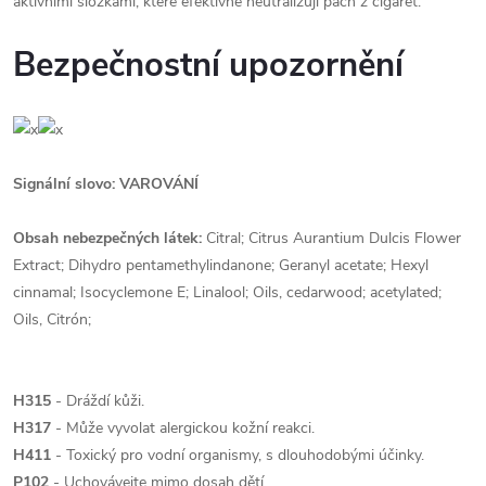
aktivními složkami, které efektivně neutralizují pach z cigaret.
Bezpečnostní upozornění
Signální slovo: VAROVÁNÍ
Obsah nebezpečných látek:
Citral; Citrus Aurantium Dulcis Flower
Extract; Dihydro pentamethylindanone; Geranyl acetate; Hexyl
cinnamal; Isocyclemone E; Linalool; Oils, cedarwood; acetylated;
Oils, Citrón;
H315
- Dráždí kůži.
H317
- Může vyvolat alergickou kožní reakci.
H411
- Toxický pro vodní organismy, s dlouhodobými účinky.
P102
- Uchovávejte mimo dosah dětí.