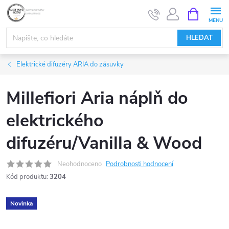
Přejít
NÁKUPNÍ
KOŠÍK
na
obsah
HLEDAT
Elektrické difuzéry ARIA do zásuvky
Millefiori Aria náplň do
elektrického
difuzéru/Vanilla & Wood
Neohodnoceno
Podrobnosti hodnocení
Kód produktu:
3204
Novinka