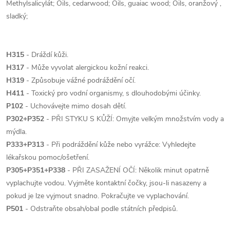
Methylsalicylát; Oils, cedarwood; Oils, guaiac wood; Oils, oranžový ,
sladký;
H315
- Dráždí kůži.
H317
- Může vyvolat alergickou kožní reakci.
H319
- Způsobuje vážné podráždění očí.
H411
- Toxický pro vodní organismy, s dlouhodobými účinky.
P102
- Uchovávejte mimo dosah dětí.
P302+P352
- PŘI STYKU S KŮŽÍ: Omyjte velkým množstvím vody a
mýdla.
P333+P313
- Při podráždění kůže nebo vyrážce: Vyhledejte
lékařskou pomoc/ošetření.
P305+P351+P338
- PŘI ZASAŽENÍ OČÍ: Několik minut opatrně
vyplachujte vodou. Vyjměte kontaktní čočky, jsou-li nasazeny a
pokud je lze vyjmout snadno. Pokračujte ve vyplachování.
P501
- Odstraňte obsah/obal podle státních předpisů.