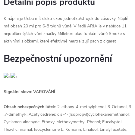
Detailní popis produktu
K náplni je třeba mít elektrickou jednotku/strojek do zásuvky. Náplň
má obsah 20 ml pro 6-8 týdnů vůně. V řadě ARIA je v nabídce 11
nejoblíbenějších vůní značky Millefiori plus funkční vůně Smoke s
aktivními složkami, které efektivně neutralizují pach z cigaret
Bezpečnostní upozornění
Signální slovo: VAROVÁNÍ
Obsah nebezpečných látek:
2-ethoxy-4-methylphenol; 3-Octanol, 3
,7-dimethyl-; Acetylcedrene; cis-4-(Isopropyl)cyclohexanemethanol;
Cyclamen aldehyde; Ethoxy-Methoxymethyl-Phenol; Eucalyptol;
Hexyl cinnamal; Isocyclemone E; Kumarin; Linalool; Linalyl acetate;