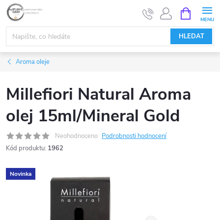
Přejít
NÁKUPNÍ
KOŠÍK
na
obsah
HLEDAT
Aroma oleje
Millefiori Natural Aroma
olej 15ml/Mineral Gold
Neohodnoceno
Podrobnosti hodnocení
Kód produktu:
1962
Novinka