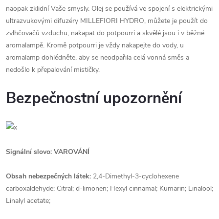
naopak zklidní Vaše smysly. Olej se používá ve spojení s elektrickými
ultrazvukovými difuzéry MILLEFIORI HYDRO, můžete je použít do
zvlhčovačů vzduchu, nakapat do potpourri a skvělé jsou i v běžné
aromalampě. Kromě potpourri je vždy nakapejte do vody, u
aromalamp dohlédněte, aby se neodpařila celá vonná směs a
nedošlo k přepalování mističky.
Bezpečnostní upozornění
Signální slovo: VAROVÁNÍ
Obsah nebezpečných látek:
2,4-Dimethyl-3-cyclohexene
carboxaldehyde; Citral; d-limonen; Hexyl cinnamal; Kumarin; Linalool;
Linalyl acetate;