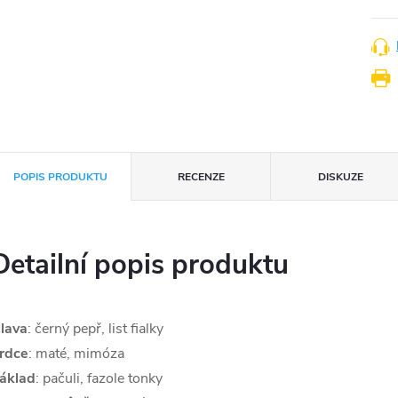
cena
POPIS PRODUKTU
RECENZE
DISKUZE
Detailní popis produktu
lava
: černý pepř, list fialky
rdce
:
maté, mimóza
áklad
: pačuli, fazole tonky