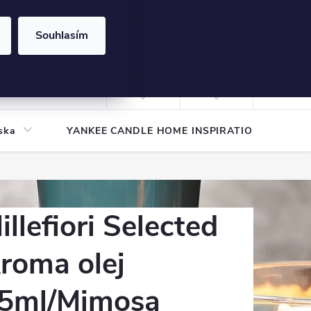
Souhlasím
NÁKUPNÍ
KOŠÍK
Prázdný košík
Přihlášení
ska
YANKEE CANDLE HOME INSPIRATION
Pod
illefiori Selected
roma olej
5ml/Mimosa