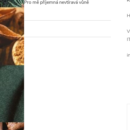
K
Pro mě příjemná nevtíravá vůně
H
V
I
i
Novinka