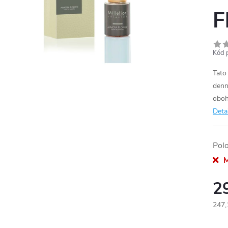
F
Kód 
Tato
denn
oboh
Deta
Pol
M
2
247,
Měr