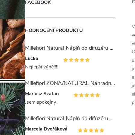
C
FACEBOOK
V
HODNOCENÍ PRODUKTU
v
v
Millefiori Natural Náplň do difuzéru 250ml/Ambra & Rosa
O
Lucka
u
Nejlepší vůně!!!!
j
a
Millefiori ZONA/NATURAL Náhradní stébla pro difuzér 100ml
j
Mariusz Szatan
a
Jsem spokojny
p
Millefiori Natural Náplň do difuzéru 250ml/Legni e Fiori ďArancio
Marcela Dvořáková