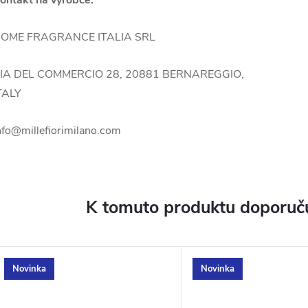
ontakt na výrobce:
OME FRAGRANCE ITALIA SRL
IA DEL COMMERCIO 28, 20881 BERNAREGGIO,
TALY
nfo@millefiorimilano.com
K tomuto produktu doporuču
Novinka
Novinka