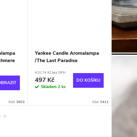
alampa
Yankee Candle Aromalampa
Yankee
shmere
/The Last Paradise
Pebble 
410,74 Kč bez DPH
187,60 Kč 
497 Kč
227 K
DO KOŠÍKU
OBRAZIT
Skladem
2 ks
Momen
nedostup
Kód:
3602
Kód:
3411