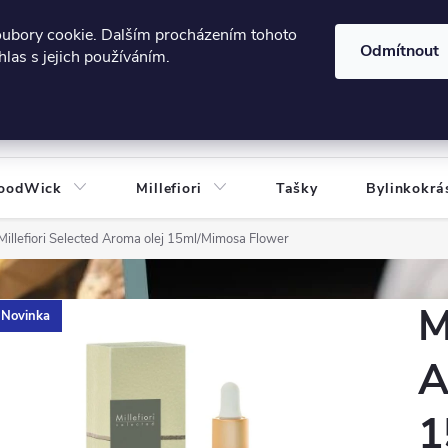
606124443
 e-shopu
Podmínky ochrany osobních údajů
oubory cookie. Dalším procházením tohoto
Odmítnout
las s jejich používáním.
HLEDAT
oodWick
Millefiori
Tašky
Bylinkokrá
Millefiori Selected Aroma olej 15ml/Mimosa Flower
M
Novinka
A
1