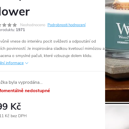
lower
Neohodnoceno
Podrobnosti hodnocení
produktu:
1971
 vůně vnese do interiéru pocit svěžesti a odpoutání od
ích povinností. Je inspirována sladkou kvetoucí mimózou a
acena o smyslné pačuli, které vzbuzuje dolem klidu.
ilní informace
ožka byla vyprodána…
omentálně nedostupné
99 Kč
11 Kč bez DPH
ná