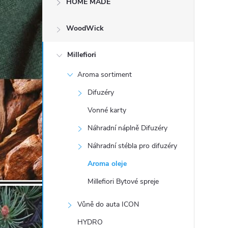
HOME MADE
t
WoodWick
r
a
Millefiori
Aroma sortiment
n
Difuzéry
n
Vonné karty
Náhradní náplně Difuzéry
í
Náhradní stébla pro difuzéry
p
Aroma oleje
Millefiori Bytové spreje
a
Vůně do auta ICON
n
HYDRO