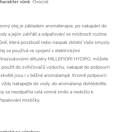
harakter vůně
: Ovocné
onný olej je základem aromaterapie, po nakapání do
ody a jejím zahřátí a odpařování se místností rozline
ůně, která povzbudí nebo naopak zklidní Vaše smysly.
lej se používá ve spojení s elektrickými
ltrazvukovými difuzéry MILLEFIORI HYDRO, můžete
e použít do zvlhčovačů vzduchu, nakapat do potpourri
 skvělé jsou i v běžné aromalampě. Kromě potpourri
e vždy nakapejte do vody, do aromalamp dohlédněte,
by se neodpařila celá vonná směs a nedošlo k
řepalování mističky.