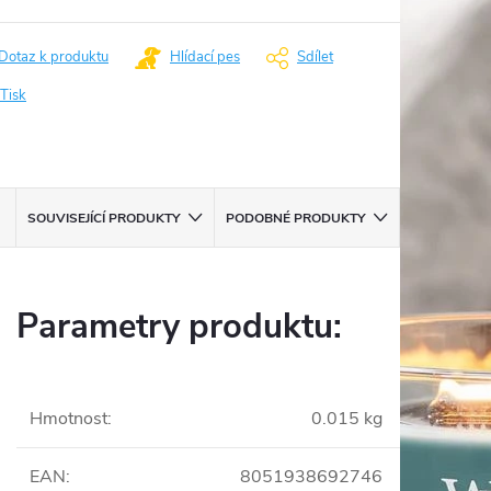
:
Dotaz k produktu
Hlídací pes
Sdílet
Tisk
SOUVISEJÍCÍ PRODUKTY
PODOBNÉ PRODUKTY
Parametry produktu:
Hmotnost
:
0.015 kg
EAN
:
8051938692746