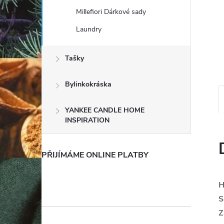
e
Millefiori Dárkové sady
Laundry
l
Tašky
Bylinkokráska
YANKEE CANDLE HOME
INSPIRATION
PŘIJÍMÁME ONLINE PLATBY
H
S
Z