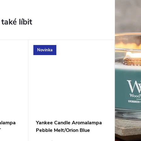
Novinka
alampa
Yankee Candle Aromalampa
T
Pebble Melt/Orion Blue