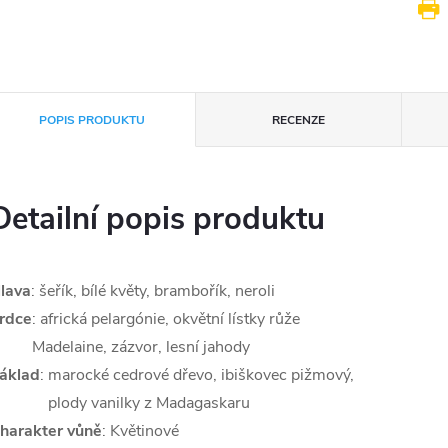
POPIS PRODUKTU
RECENZE
Detailní popis produktu
lava
: šeřík, bílé květy, brambořík, neroli
rdce
: africká pelargónie, okvětní lístky růže
Madelaine, zázvor, lesní jahody
áklad
:
marocké cedrové dřevo, ibiškovec pižmový,
plody vanilky z Madagaskaru
harakter vůně
: Květinové