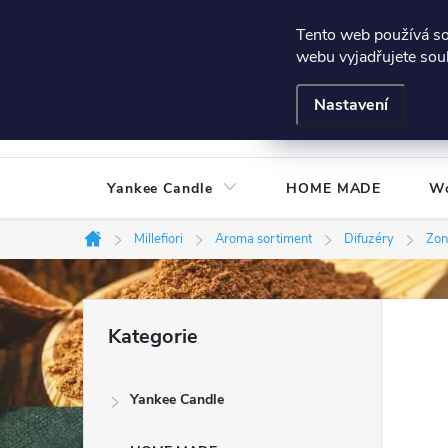
Přejít
Všeobecné podmínky
Hodnocení obchodu
Podmínky
Tento web používá s
na
webu vyjadřujete souh
obsah
Nastavení
Yankee Candle
HOME MADE
W
Millefiori
Aroma sortiment
Difuzéry
Zon
Domů
P
Přeskočit
Kategorie
kategorie
o
Yankee Candle
s