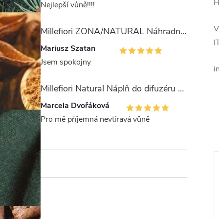
H
Nejlepší vůně!!!!
V
Millefiori ZONA/NATURAL Náhradní stébla pro difuzér 100ml
I
Mariusz Szatan
Jsem spokojny
i
Millefiori Natural Náplň do difuzéru 250ml/Legni e Fiori ďArancio
Marcela Dvořáková
Pro mě příjemná nevtíravá vůně