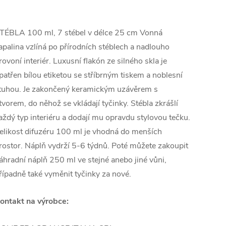
TÉBLA 100 ml, 7 stébel v délce 25 cm Vonná
apalina vzlíná po přírodních stéblech a nadlouho
rovoní interiér. Luxusní flakón ze silného skla je
patřen bílou etiketou se stříbrným tiskem a noblesní
tuhou. Je zakončený keramickým uzávěrem s
tvorem, do něhož se vkládají tyčinky. Stébla zkrášlí
aždý typ interiéru a dodají mu opravdu stylovou tečku.
elikost difuzéru 100 ml je vhodná do menších
rostor. Náplň vydrží 5-6 týdnů. Poté můžete zakoupit
áhradní náplň 250 ml ve stejné anebo jiné vůni,
řípadně také vyměnit tyčinky za nové.
ontakt na výrobce: