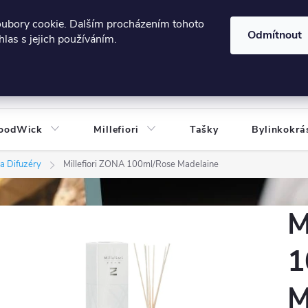
606124443
 e-shopu
Podmínky ochrany osobních údajů
oubory cookie. Dalším procházením tohoto
Odmítnout
las s jejich používáním.
HLEDAT
oodWick
Millefiori
Tašky
Bylinkokrá
a Difuzéry
Millefiori ZONA 100ml/Rose Madelaine
M
1
M