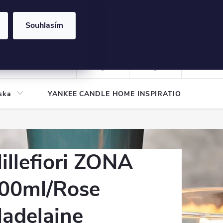
Souhlasím
NÁKUPNÍ
KOŠÍK
Prázdný košík
Přihlášení
ska
YANKEE CANDLE HOME INSPIRATION
Pod
illefiori ZONA
00ml/Rose
adelaine