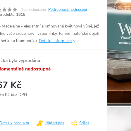
Neohodnoceno
Podrobnosti hodnocení
produktu:
1815
 Madelaine - elegantní a rafinovaná květinová vůně, jež
dne vaše srdce, sny i vzpomínky. Jemné mateřské objetí
 šeříku a bramboříku.
Detailní informace
ožka byla vyprodána…
omentálně nedostupné
67 Kč
95 Kč bez DPH
ná
:
Dotaz k produktu
Hlídací pes
Sdílet