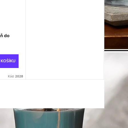
lň do
 KOŠÍKU
Kód:
2028