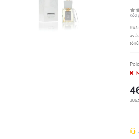
Kód 
Růže
ovlá
tónů
Pol
M
4
385,
Měr
cena