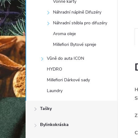
Vonné karty
e
Náhradní náplně Difuzéry
l
Náhradní stébla pro difuzéry
Aroma oleje
Millefiori Bytové spreje
Vůně do auta ICON
HYDRO
Millefiori Dárkové sady
H
Laundry
S
Tašky
Z
Bylinkokráska
C