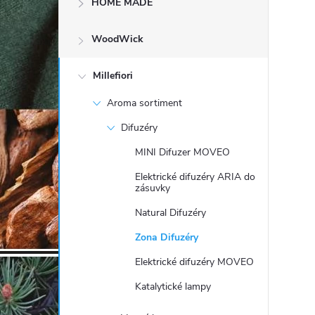
HOME MADE
t
WoodWick
r
a
Millefiori
Aroma sortiment
n
Difuzéry
n
MINI Difuzer MOVEO
Elektrické difuzéry ARIA do
í
zásuvky
Natural Difuzéry
p
Zona Difuzéry
a
Elektrické difuzéry MOVEO
n
Katalytické lampy