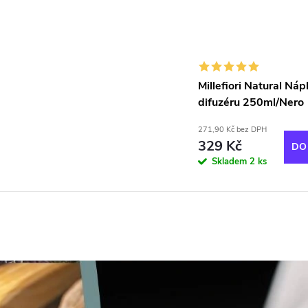
Millefiori Natural Náp
difuzéru 250ml/Nero
271,90 Kč bez DPH
329 Kč
DO
Skladem
2 ks