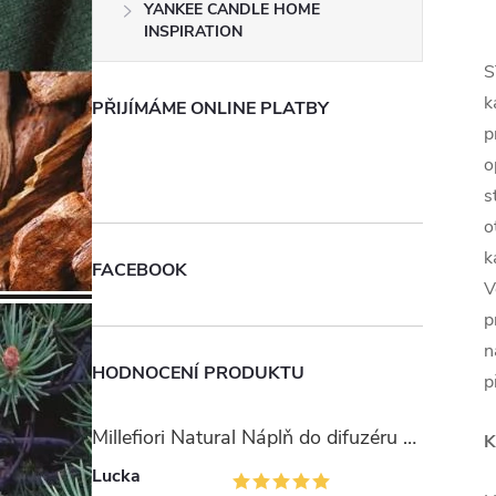
YANKEE CANDLE HOME
INSPIRATION
S
k
PŘIJÍMÁME ONLINE PLATBY
p
o
s
o
k
FACEBOOK
V
p
n
HODNOCENÍ PRODUKTU
p
Millefiori Natural Náplň do difuzéru 250ml/Ambra & Rosa
K
Lucka